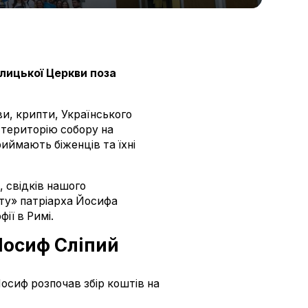
олицької Церкви поза
ви, крипти, Українського
 територію собору на
иймають біженців та їхні
 свідків нашого
віту» патріарха Йосифа
ії в Римі.
 Йосиф Сліпий
Йосиф розпочав збір коштів на