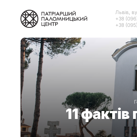
Львів, в
+38 (096
+38 (095
Г
11 фактів