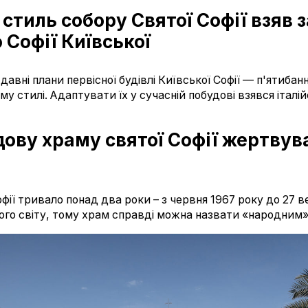
 стиль собору Святої Софії взяв 
 Софії Київської
авні плани первісної будівлі Київської Софії — п'ятибан
у стилі. Адаптувати їх у сучасній побудові взявся італі
дову храму святої Софії жертвува
фії тривало понад два роки – з червня 1967 року до 27 в
ого світу, тому храм справді можна назвати «народним»