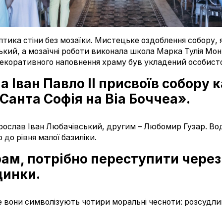
тика стіни без мозаїки. Мистецьке оздоблення собору, як
кий, а мозаїчні роботи виконала школа Марка Тулія Монт
декоративного наповнення храму був укладений особист
апа Іван Павло II присвоїв собор
«Санта Софія на Віа Боччеа».
слав Іван Любачівський, другим – Любомир Гузар. Водн
 до рівня малої базиліки.
храм, потрібно переступити чере
динки.
е вони символізують чотири моральні чесноти: розсудли