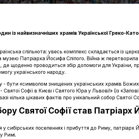
 один із найвизначніших храмів Української Греко-Кат
аїнська спільнота: увесь комплекс складається із церк
а музею Патріарха Йосифа Сліпого. Війна ж перетворила
 де щоденно проводиться збір допомоги для України, пр
ремогу українського народу.
ру - бути «символом знищених українських храмів Божих,
 Святої Софії в Києві і Святого Юра у Львові!» (із «Запо
азі кілька цікавих фактів про унікальний собор Святої Соф
бору Святої Софії став Патріарх
ня у сибірських поселеннях і прибуття до Риму, патріарх 
у Римі.