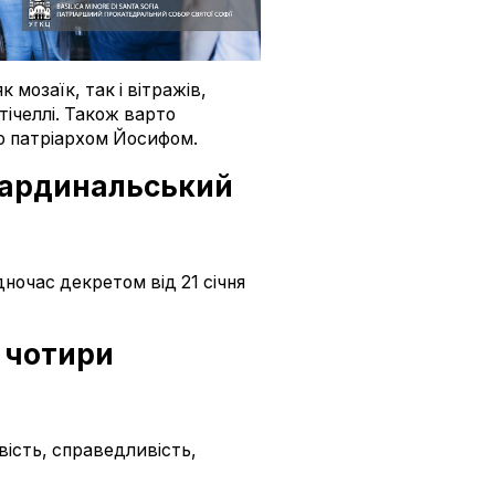
 мозаїк, так і вітражів,
ічеллі. Також варто
о патріархом Йосифом.
у кардинальський
очас декретом від 21 січня
з чотири
вість, справедливість,