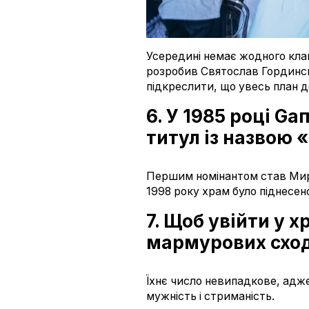
Усередині немає жодного клап
розробив Святослав Гординсь
підкреслити, що увесь план 
6. У 1985 році G
титул із назвою 
Першим номінантом став Миро
1998 року храм було піднесено
7. Щоб увійти у 
мармурових схо
Їхнє число невипадкове, адж
мужність і стриманість.