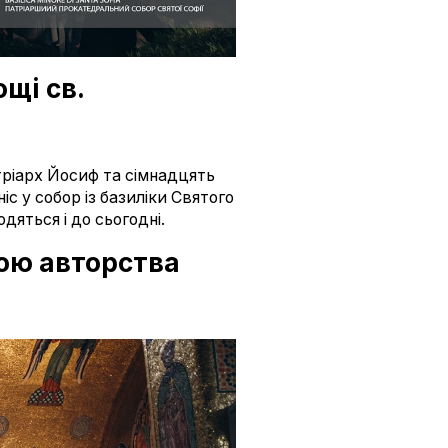
щі св.
тріарх Йосиф та сімнадцять
іс у собор із базиліки Святого
дяться і до сьогодні.
кою авторства