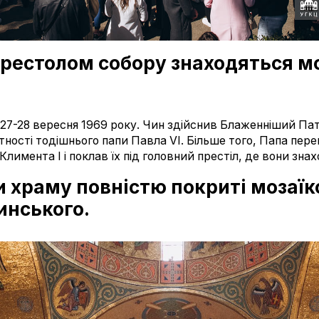
престолом собору знаходяться мо
 27-28 вересня 1969 року. Чин здійснив Блаженніший Па
тності тодішнього папи Павла VI. Більше того, Папа перен
имента І і поклав їх під головний престіл, де вони знахо
ни храму повністю покриті мозаї
инського.