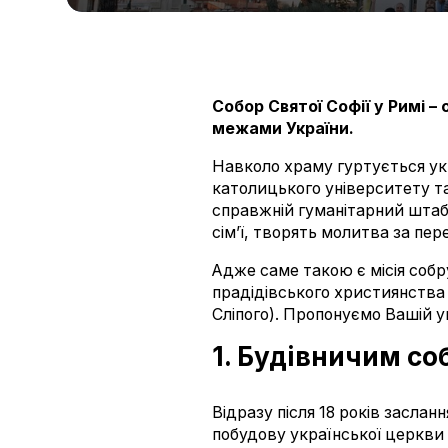
Собор Святої Софії у Римі –
межами України.
Навколо храму гуртується укр
католицького університету т
справжній гуманітарний штаб,
сім’ї, творять молитва за пе
Адже саме такою є місія соб
прадідівського християнства -
Сліпого). Пропонуємо Вашій ув
1. Будівничим со
Відразу після 18 років заслан
побудову української церкви 