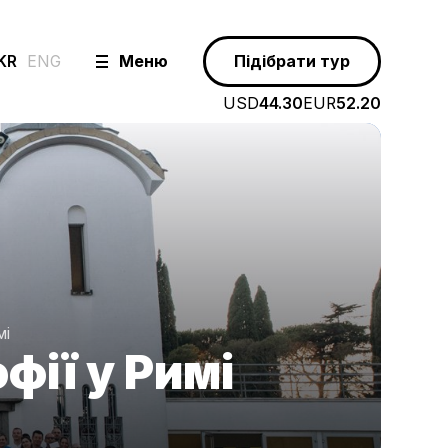
KR
ENG
Меню
Підібрати тур
USD
44.30
EUR
52.20
мі
фії у Римі