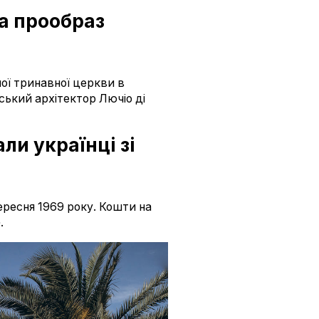
за прообраз
ної тринавної церкви в
йський архітектор Лючіо ді
ли українці зі
ересня 1969 року. Кошти на
.