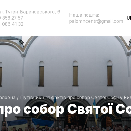
ул. Туган-Барановського, 6
Наша пошта:
) 858 27 57
U
palomncentr@gmail.com
) 086 41 32
оловна
/
Путівник
/
11 фактів про собор Святої Софії у Ри
 про собор Святої Со