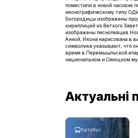
поместили в новой часовне п
иконографическому типу ОДИ
Богородицы изображены прор
кириллицей из Ветхого Заве
изображены песнопевцев Но
Анной. Икона нарисована в в
символика указывают, что он
время в Перемышльской епар
национальном и Сяноцком му
Актуальні 
Автобус