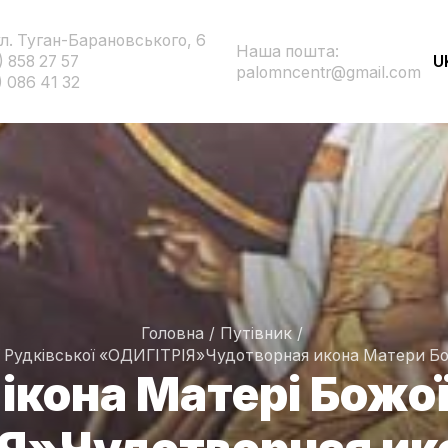
ул. Туган-Барановського, 6
Наша пошта:
) 858 27 57
U
palomncentr@gmail.com
) 086 41 32
Головна
/
Путівник
/
 Рудківської «ОДИГІТРІЯ»
Чудотворная икона Матери Б
ікона Матері Божої