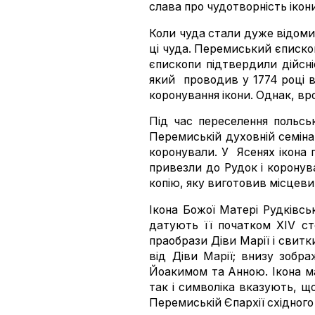
слава про чудотворність ікони
Коли чуда стали дуже відоми
ці чуда. Перемиський єписко
єпископи підтвердили дійсн
який проводив у 1774 році в
коронування ікони. Однак, вр
Під час переселення польсь
Перемиській духовній семінар
коронували. У Ясенях ікона п
привезли до Рудок і коронув
копію, яку виготовив місцеви
Ікона Божої Матері Рудківсь
датують її початком ХIV ст
праобрази Діви Марії і свитк
від Діви Марії; внизу зобр
Йоакимом та Анною. Ікона ма
так і символіка вказують, щ
Перемиській Єпархії східного