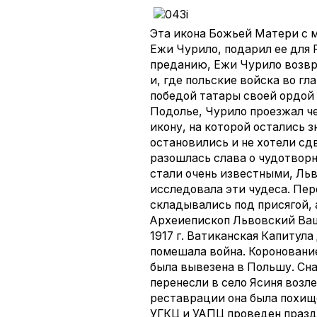
Эта икона Божьей Матери с м
Ежи Чурило, подарил ее для Р
преданию, Ежи Чурило возвр
и, где польские войска во г
победой татары своей ордой 
Подолье, Чурило проезжал ч
икону, на которой остались з
остановились и не хотели сд
разошлась слава о чудотворн
стали очень известными, Льв
исследовала эти чудеса. Пе
складывались под присягой,
Археиепископ Львовский Вац
1917 г. Ватиканская Капитул
помешала война. Коронование
была вывезена в Польшу. Сна
перенесли в село Ясиня возл
реставрации она была похище
УГКЦ и УАПЦ проведен празд