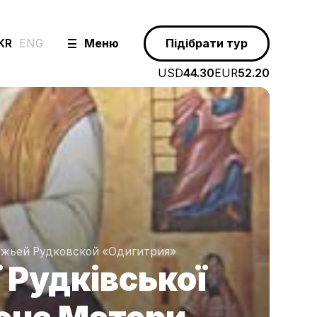
KR
ENG
Меню
Підібрати тур
USD
44.30
EUR
52.20
ожьей Рудковской «Одигитрия»
 Рудківської