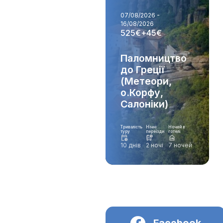
07/08/2026 -
16/08/2026
525€+45€
Паломництво
до Греції
(Метеори,
о.Корфу,
Салоніки)
Тривалість
Нічні
Ночей в
туру
переїзди
готелі
10 днів
2 ночі
7 ночей
Facebook