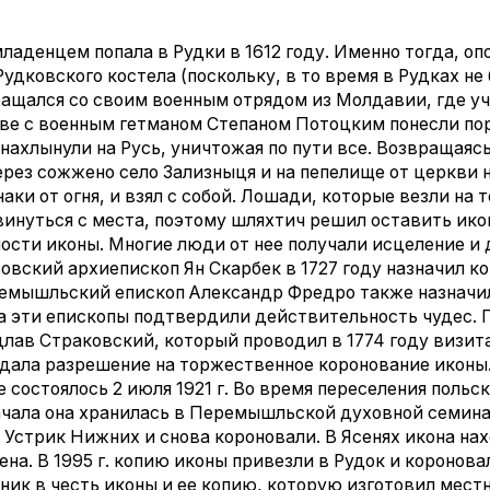
ладенцем попала в Рудки в 1612 году. Именно тогда, о
удковского костела (поскольку, в то время в Рудках не
ащался со своим военным отрядом из Молдавии, где уч
лаве с военным гетманом Степаном Потоцким понесли п
нахлынули на Русь, уничтожая по пути все. Возвращаяс
ерез сожжено село Зализныця и на пепелище от церкви
наки от огня, и взял с собой. Лошади, которые везли на 
винуться с места, поэтому шляхтич решил оставить ико
ости иконы. Многие люди от нее получали исцеление и д
овский архиепископ Ян Скарбек в 1727 году назначил к
ремышльский епископ Александр Фредро также назначи
 а эти епископы подтвердили действительность чудес.
лав Страковский, который проводил в 1774 году визит
а дала разрешение на торжественное коронование икон
 состоялось 2 июля 1921 г. Во время переселения польс
чала она хранилась в Перемышльской духовной семинари
е Устрик Нижних и снова короновали. В Ясенях икона нах
на. В 1995 г. копию иконы привезли в Рудок и коронова
ник в честь иконы и ее копию, которую изготовил мест