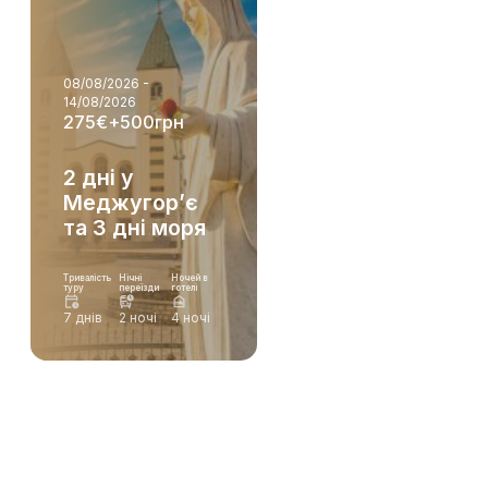
08/08/2026 -
14/08/2026
275€+500грн
2 дні у
Меджугор’є
та 3 дні моря
Тривалість
Нічні
Ночей в
туру
переїзди
готелі
7 днів
2 ночі
4 ночі