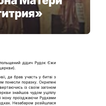
она Матери
гитрия»
 спольщений дідич Рудок Єжи
 церкви).
ії, де брав участь у битві з
им понесли поразку. Окрилені
вертаючись із своїм загоном
церкви знайшов чудом уцілілу
озі ікону проїзджаючи Рудками
Рудках. Незабаром розійшлася