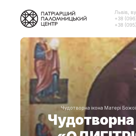
Львів, в
+38 (096
+38 (095
Чудотворна ікона Матері Божої
Чудотворна 