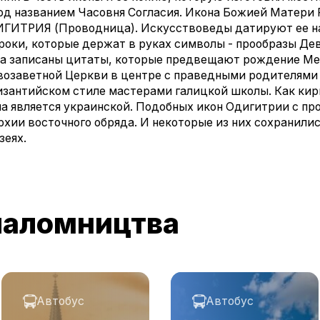
од названием Часовня Согласия. Икона Божией Матери 
ГИТРИЯ (Проводница). Искусствоведы датируют ее на
оки, которые держат в руках символы - прообразы Дев
та записаны цитаты, которые предвещают рождение Ме
возаветной Церкви в центре с праведными родителям
изантийском стиле мастерами галицкой школы. Как кир
а является украинской. Подобных икон Одигитрии с про
хии восточного обряда. И некоторые из них сохранили
зеях.
паломництва
Автобус
Автобус