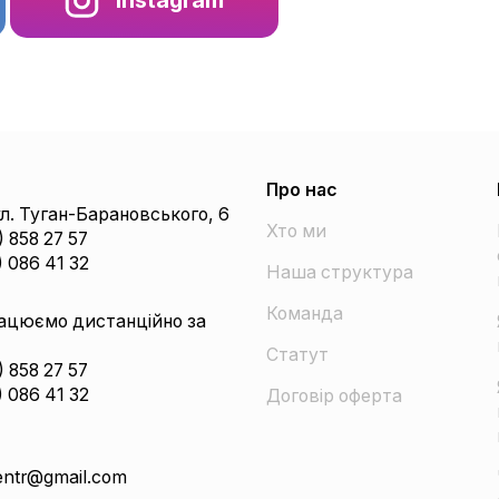
Про нас
ул. Туган-Барановського, 6
Хто ми
) 858 27 57
) 086 41 32
Наша структура
Команда
ацюємо дистанційно за
Статут
) 858 27 57
) 086 41 32
Договір оферта
ntr@gmail.com