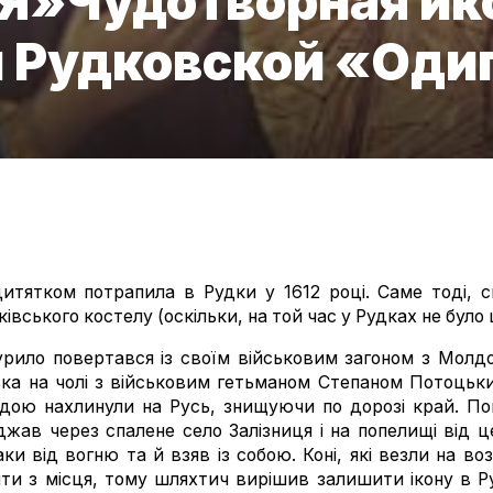
ІЯ»
Чудотворная ик
 Рудковской «Оди
дитятком потрапила в Рудки у 1612 році. Саме тоді,
івського костелу (оскільки, на той час у Рудках не було
рило повертався із своїм військовим загоном з Молдов
ська на чолі з військовим гетьманом Степаном Потоцьк
ою нахлинули на Русь, знищуючи по дорозі край. По
джав через спалене село Залізниця і на попелищі від 
аки від вогню та й взяв із собою. Коні, які везли на в
ити з місця, тому шляхтич вирішив залишити ікону в 