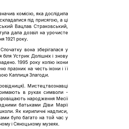
.
начив комісію, яка дослідила
кладалися під присягою, а ці
вський Вацлав Страковський,
тула дала дозвіл на урочисте
я 1921 року.
Спочатку вона зберігалася у
 біля Устрик Долішніх і знову
радено. 1995 року копію ікони
 празник на честь ікони і її
звою Каплиця Злагоди.
Провідниця). Мистецтвознавці
 тримають в руках символи -
і провіщають народження Месії
ведними батьками Діви Марії
школи. Як кириличні надписи,
ами було багато на той час у
ьному і Сяноцькому музеях.