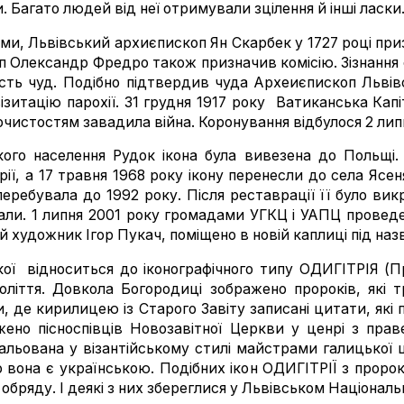
. Багато людей від неї отримували зцілення й інші ласки
ми, Львівський архиєпископ Ян Скарбек у 1727 році приз
п Олександр Фредро також призначив комісію. Зізнання с
ість чуд. Подібно підтвердив чуда Археиєпископ Льві
ізитацію парохії. 31 грудня 1917 року Ватиканська Капі
очистостям завадила війна. Коронування відбулося 2 липн
кого населення Рудок ікона була вивезена до Польщі. 
ії, а 17 травня 1968 року ікону перенесли до села Ясеня
еребувала до 1992 року. Після реставрації її було вик
али. 1 липня 2001 року громадами УГКЦ і УАПЦ проведено
й художник Ігор Пукач, поміщено в новій каплиці під на
кої відноситься до іконографічного типу ОДИГІТРІЯ (
оліття. Довкола Богородиці зображено пророків, які
и, де кирилицею із Старого Завіту записані цитати, як
ажено пісноспівців Новозавітної Церкви у ценрі з пра
льована у візантійському стилі майстрами галицької 
о вона є українською. Подібних ікон ОДИГІТРІЇ з пророк
 обряду. І деякі з них збереглися у Львівськом Націонал