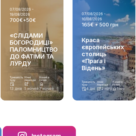
07/08/2026 -
07/08/2026 -
19/08/2026
700€+50€
10/08/2026
165€ + 500 грн
«СЛІДАМИ
Краса
БОГОРОДИЦІ»
європейських
ПАЛОМНИЦТВО
столиць
ДО ФАТІМИ ТА
«Прага і
ЛУРДУ
Відень»
Тривалість
Нічні
Ночей в
туру
переїзди
готелі
Тривалість
Нічні
Ночей в
туру
переїзди
готелі
13 днів
5 ночей
7 ночей
4 дні
2 ночі
1 ніч
Instagram