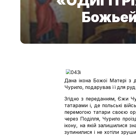
«ОДИГІТР
Божьей
Дана ікона Божої Матері з 
Чурило, подарував її для рудк
Згідно з переданням, Єжи Чу
татарами і, де польські вій
перемогою татари своєю орд
через Поділля, Чурило проїз
ікону, на якій залишилися зн
зупинилися і не хотіли зруш