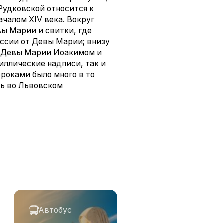
Рудковской относится к
чалом ХIV века. Вокруг
ы Марии и свитки, где
ссии от Девы Марии; внизу
и Девы Марии Иоакимом и
иллические надписи, так и
роками было много в то
сь во Львовском
Автобус