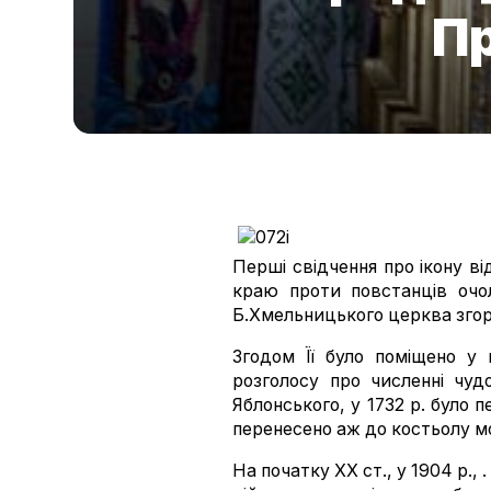
П
Перші свідчення про ікону ві
краю проти повстанців очо
Б.Хмельницького церква згор
Згодом Її було поміщено у
розголосу про численні чуд
Яблонського, у 1732 р. було п
перенесено аж до костьолу м
На початку ХХ ст., у 1904 р., 