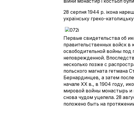
війни монастир і костьол були
28 серпня 1944 р. ікона нареш
українську греко-католицьку
Первые свидетельства об ико
правительственных войск в 
освободительной войны под 
неповрежденной. Впоследств
несколько позже с распростр
польского магната гетмана Ст
Бернардинцев, а затем после
начале ХХ в., в 1904 году, и
мировой войны монастырь и 
снова чудом уцелела. 28 авгу
положено быть на протяжении