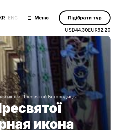
KR
ENG
Меню
Підібрати тур
USD
44.30
EUR
52.20
ная икона Пресвятой Богородицы
Пресвятої
рная икона