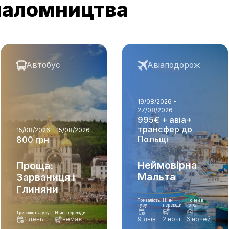
паломництва
Автобус
Авіаподорож
19/08/2026 -
27/08/2026
995€ + авіа+
трансфер до
15/08/2026 - 15/08/2026
Польщі
800 грн
Неймовірна
Проща:
Мальта
Зарваниця і
Глиняни
Тривалість
Нічні
Ночей в
туру
переїзди
готелі
Тривалість туру
Нічні переїзди
1 день
немає
9 днів
2 ночі
6 ночей