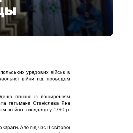
цы
й польських урядових військ в
вольної війни під проводом
дещо пізніше із поширенням
ата гетьмана Станіслава Яна
м по його ліквідації у 1790 р.
 Фраги. Але під час ІІ світової