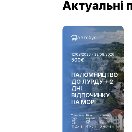
Актуальні 
Автобус
12/08/2026 - 22/08/2026
500€
ПАЛОМНИЦТВО
ДО ЛУРДУ + 2
ДНІ
ВІДПОЧИНКУ
НА МОРІ
Тривалість
Нічні
Ночей в
туру
переїзди
готелі
11 днів
4 ночі
6 ночей