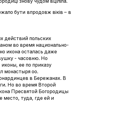
ородиці знову чудом вціліла.
лежало бути впродовж віків – в
ых действий польских
аном во время национально-
но икона осталась даже
ушку - часовню. Но
иконы, ее по приказу
ел монастыря оо.
ернардинцев в Бережанах. В
аги. Но во время Второй
икона Пресвятой Богородицы
 место, туда, где ей и