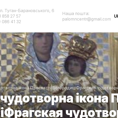
ул. Туган-Барановського, 6
Наша пошта:
) 858 27 57
U
palomncentr@gmail.com
) 086 41 32
отворна ікона Пресвятої Богородиці
Фрагская чудотвор
чудотворна ікона 
і
Фрагская чудотво