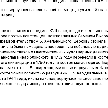
 повністю зруйновано. Але, на диво, ікона Пресвятої Бог
ті повернулася на своє заповітне місце , туди де їй і на
 церкву.
не относятся к середине XVII века, когда в ходе военн
крае против повстанцев, возглавляемых Семеном Высоч
предводительством Б. Хмельницкого, церковь сгорела, 
ии она была помещена в построенную небольшую церкв
анением слухов о многочисленных чудотворных деяниях 
анислава Яна Яблонского, в 1732 году перенесли в кост
 его ликвидации в 1790 году, в костел монастыря оо. Б
кона вместе с оо. Бернардинцами снова вернулась во Фр
костел были полностью разрушены. Но, на удивление, 
ста 1944 года, икона наконец вернулась на свое заветное
 веков - в украинскую греко-католическую церковь.