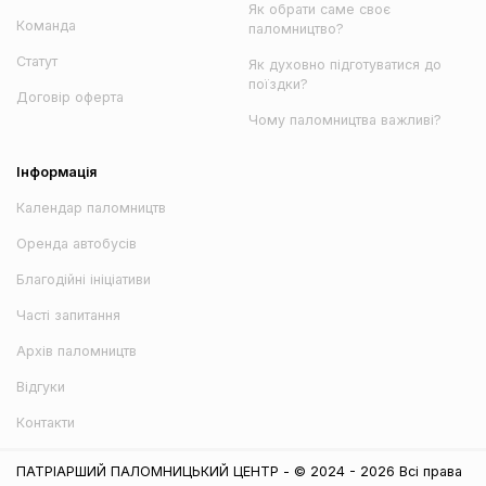
Як обрати саме своє
Команда
паломництво?
Статут
Як духовно підготуватися до
поїздки?
Договір оферта
Чому паломництва важливі?
Інформація
Календар паломництв
Оренда автобусів
Благодійні ініціативи
Часті запитання
Архів паломництв
Відгуки
Контакти
ПАТРІАРШИЙ ПАЛОМНИЦЬКИЙ ЦЕНТР - © 2024 - 2026 Всі права