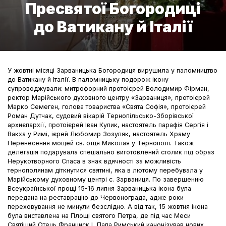
Пресвятої Богородиці
до Ватикану й Італії
У жовтні місяці Зарваницька Богородиця вирушила у паломництво
до Ватикану й Італії. В паломницьку подорож ікону
супроводжували: митрофорний протоієрей Володимир Фірман,
ректор Марійського духовного центру «Зарваниця», протоієрей
Марко Семеген, голова товариства «Свята Софія», протоієрей
Роман Дутчак, судовий вікарій Тернопільсько-Зборівської
архиєпархії, протоієрей Іван Кулик, настоятель парафія Сергія і
Вакха у Римі, ієрей Любомир Зозуляк, настоятель Храму
Перенесення мощей св. отця Миколая у Тернополі. Також
делегація подарувала спеціально виготовлений столик під образ
Нерукотворного Спаса в знак вдячності за можливість
тернополянам діткнутися святині, яка в лютому перебувала у
Марійському духовному центрі с. Зарваниця. По завершенню
Всеукраїнської прощі 15-16 липня Зарваницька ікона була
передана на реставрацію до Червонограда, адже роки
переховування не минули безслідно. А від так, 15 жовтня ікона
була виставлена на Площі святого Петра, де під час Меси
Святіший Отець Франциск І, Папа Римський канонізував нових