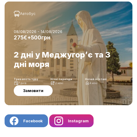
Автобус
08/08/2026 - 14/08/2026
275€+500грн
2 дні у Меджугор’є та 3
дні моря
Тривалість туру
Нічні переїзди
Ночей в готелі
7 днів
2 ночі
4 ночі
Замовити
Facebook
Instagram