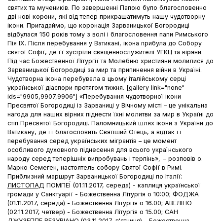
святих та мучеників. По завершенні Папою було благословенно
дві нові корони, які від тепер прикрашатимуть нашу чудотворну
ікони. Пригадаймо, що коронація Зарваницької Богородиці
відбулася 150 років тому з волі і благословення папи Римського
Пія IX. Після перебування у Ватикані, ікона прибула до Собору
святої Софії, де її зустріли священнослужителі УГКЦ та віряни.
Під час Божественної Літургії та Молебню християни молилися до
Зарваницької Богородиці за мир та припинення війни в Україні.
Чудотворна ікона перебувала в цьому італійському серці
української діаспори протягом тижня. [gallery link="none"
ids="9905,9907,9906"] «Перебування чудотворної ікони
Пресвятої Богородиці із Зарваниці у Вічному місті – це унікальна
нагода для наших вірних піднести їхні молитви за мир в Україні до
стіп Пресвятої Богородиці. Паломницький шлях ікони з України до
Ватикану, де її благословить Святіший Отець, а відтак її
перебування серед українських мігрантів – це момент
особливого духовного піднесення для всього українського
народу серед теперішніх випробувань і терпінь», − розповів о.
Марко Семеген, настоятель собору Святої Софії в Римі.
Приблизний маршрут Зарваницької Богородиці по Італії:
ЛИСТОПАД
ПОМПЕЇ (01.11.2017, середа) - каплиця української
громади у Cанктуарії - Божественна Літургія о 10:00; ФОДЖА
(01.11.2017, середа) - Божественна Літургія о 16.00; АВЕЛІНО
(02.11.2017, четвер) - Божественна Літургія о 15.00; САН
ДЖУЗЕППЕ ВЕЗУВІАНО (03.11.2017, п'ятниця) - Божественна