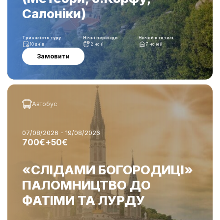
Салоніки)
Тривалість туру
Нічні переїзди
Ночей в готелі
10 днів
2 ночі
7 ночей
Замовити
Автобус
07/08/2026 - 19/08/2026
700€+50€
«СЛІДАМИ БОГОРОДИЦІ»
ПАЛОМНИЦТВО ДО
ФАТІМИ ТА ЛУРДУ