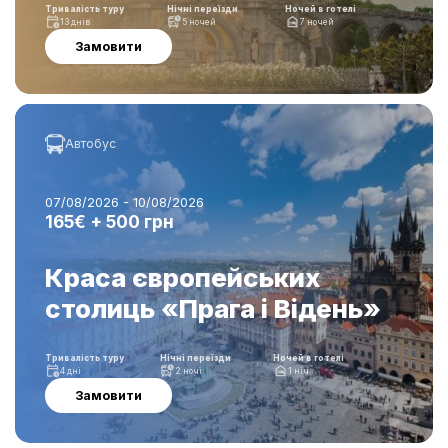
Тривалість туру
Нічні переїзди
Ночей в готелі
13 днів
5 ночей
7 ночей
Замовити
Автобус
07/08/2026 - 10/08/2026
165€ + 500 грн
Краса європейських
столиць «Прага і Відень»
Тривалість туру
Нічні переїзди
Ночей в готелі
4 дні
2 ночі
1 ніч
Замовити