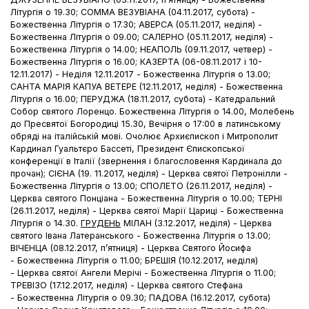
Літургія о 19.30; СОММА ВЕЗУВІАНА (04.11.2017, субота) -
Божественна Літургія о 17.30; АВЕРСА (05.11.2017, неділя) -
Божественна Літургія о 09.00; САЛЕРНО (05.11.2017, неділя) -
Божественна Літургія о 14.00; НЕАПОЛЬ (09.11.2017, четвер) -
Божественна Літургія о 16.00; КАЗЕРТА (06-08.11.2017 і 10-
12.11.2017) - Неділя 12.11.2017 - Божественна Літургія о 13.00;
САНТА МАРІЯ КАПУА ВЕТЕРЕ (12.11.2017, неділя) - Божественна
Літургія о 16.00; ПЕРУДЖА (18.11.2017, субота) - Катедральний
Собор cвятого Лоренцо. Божественна Літургія о 14.00, Молебень
до Пресвятої Богородиці 15.30, Вечірня о 17:00 в латинському
обряді на італійській мові. Очолює Архиєпископ і Митрополит
Кардинал Гуальтєро Бассеті, Президент Єпископської
конференції в Італії (звернення і благословення Кардинала до
прочан); СІЄНА (19. 11.2017, неділя) - Церква святої Петронілли -
Божественна Літургія о 13.00; СПОЛЕТО (26.11.2017, неділя) -
Церква святого Понціана - Божественна Літургія о 10.00; ТЕРНІ
(26.11.2017, неділя) - Церква святої Марії Цариці - Божественна
Літургія о 14.30.
ГРУДЕНЬ
МІЛАН (3.12.2017, неділя) - Церква
святого Івана Латеранського - Божественна Літургія о 13.00;
ВІЧЕНЦА (08.12.2017, п’ятниця) - Церква Святого Йосифа
- Божественна Літургія о 11.00; БРЕШІЯ (10.12.2017, неділя)
- Церква святої Ангели Мерічі - Божественна Літургія о 11.00;
ТРЕВІЗО (17.12.2017, неділя) - Церква святого Стефана
- Божественна Літургія о 09.30; ПАДОВА (16.12.2017, субота)