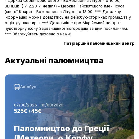
- Церква Серця Христового - Божественна Літургія о 10.00;
ВЕНЕЦІЯ (17.12.2017, неділя) - Церква Найсвятішого імені Ісуса
(святої Клари) - Божественна Літургія о 13.00. *** Детальну
інформацію можна довідатись на фейсбук-сторінках громад та у
отців-душпастирів. *** Детальніше про Марійський центр та
чудотворну ікону Зарваницької Богородиці за
цим посиланням.
*** Збагачуйтесь духовно з нами!
Патріарший паломницький центр
Актуальні паломництва
Автобус
07/08/2026 - 16/08/2026
525€+45€
Паломництво до Греції
(Метеори, о.Корфу,