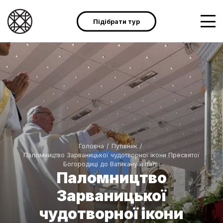
Підібрати тур
Головна
/
Путівник
/
Паломництво Зарваницької чудотворної ікони Пресвятої
Богородиці до Ватикану й Італії
Паломництво
Зарваницької
чудотворної ікони