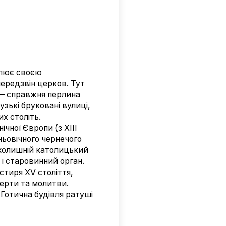
плює своєю
передзвін церков. Тут
 справжня перлина
зькі бруковані вулиці,
х століть.
чної Європи (з XIII
ньовічного чернечого
колишній католицький
 і старовинний орган.
стиря XV століття,
церти та молитви.
Готична будівля ратуші