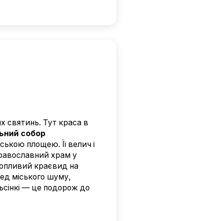
х святинь. Тут краса в
ьний собор
ською площею. Її велич і
равославний храм у
ахопливий краєвид на
ед міського шуму,
льсінкі — це подорож до