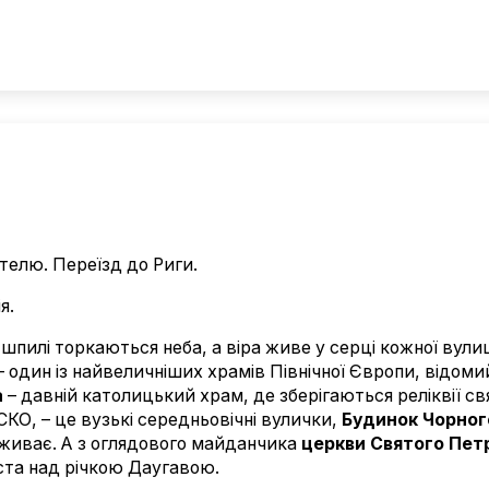
отелю. Переїзд до Риги.
я.
 шпилі торкаються неба, а віра живе у серці кожної вули
 один із найвеличніших храмів Північної Європи, відоми
а
– давній католицький храм, де зберігаються реліквії с
КО, – це вузькі середньовічні вулички,
Будинок Чорног
оживає. А з оглядового майданчика
церкви Святого Пет
ста над річкою Даугавою.