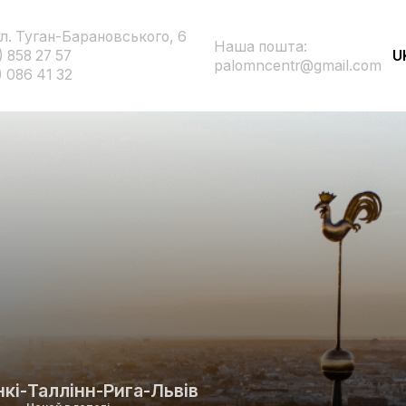
ул. Туган-Барановського, 6
Наша пошта:
) 858 27 57
U
palomncentr@gmail.com
) 086 41 32
нкі-Таллінн-Рига-Львів