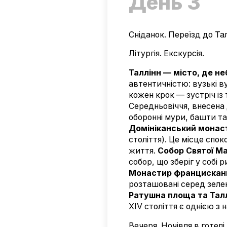
День 3
Сніданок. Переїзд до Тал
Літургія. Екскурсія.
Таллінн — місто, де н
автентичністю: вузькі в
кожен крок — зустріч із
Середньовіччя, внесена 
оборонні мури, башти т
Домініканський монас
століття). Це місце спо
життя.
Собор Святої Мар
собор, що зберіг у собі
Монастир францисканців
розташовані серед зелен
Ратушна площа та Тал
XIV століття є однією з 
Вечеря. Ночівля в готелі.