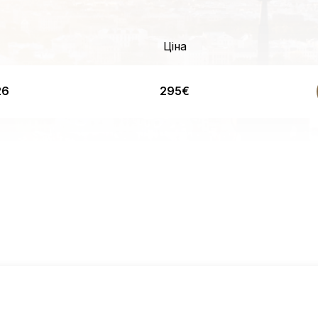
Ціна
26
295€