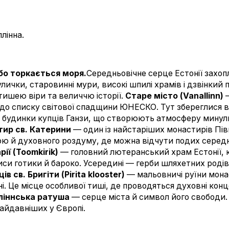
лінна.
ебо торкається моря.
Середньовічне серце Естонії захо
улички, старовинні мури, високі шпилі храмів і дзвінкий 
 тишею віри та величчю історії.
Старе місто (Vanallinn)
—
до списку світової спадщини ЮНЕСКО. Тут збереглися ву
а будинки купців Ганзи, що створюють атмосферу минули
тир св. Катерини
— один із найстаріших монастирів Півні
кою й духовного роздуму, де можна відчути подих серед
ії (Toomkirik)
— головний лютеранський храм Естонії, 
 риси готики й бароко. Усередині — герби шляхетних родів
 св. Бригіти (Pirita klooster)
— мальовничі руїни мона
і. Це місце особливої тиші, де проводяться духовні кон
ліннська ратуша
— серце міста й символ його свободи. 
найдавніших у Європі.