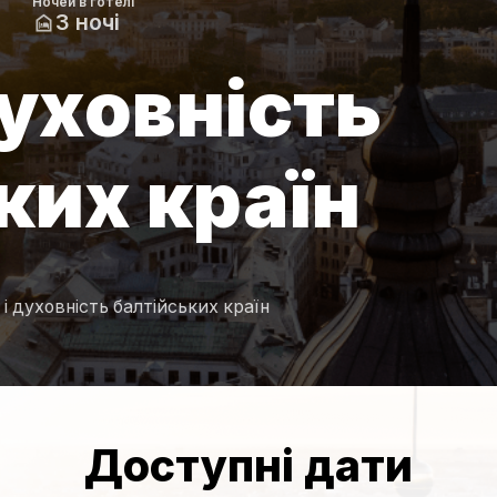
Ночей в готелі
3 ночі
духовність
ких країн
 і духовність балтійських країн
Доступні дати