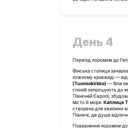
День 4
Переїзд поромом до Гельс
Фінська столиця зачаров
кожному краєвиді — від
(Tuomiokirkko)
— біла пе
спокій запрошують до м
Північній Європі, збудо
місто й море.
Каплиця Т
створена для хвилини вн
Півночі, де душа відпоч
Повернення поромом до 