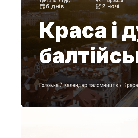
Тривалість туру
Нічні переїзди
6 днів
2 ночі
Краса і 
балтійсь
Головна
/
Календар паломництв
/
Краса