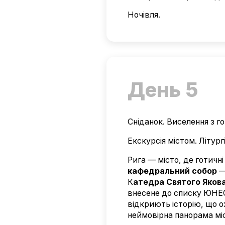
Ночівля.
День 5
Сніданок. Виселення з г
Екскурсія містом. Літургі
Рига — місто, де готичні
кафедральний собор
—
К
атедра Святого Яков
внесене до списку ЮНЕС
відкриють історію, що 
неймовірна панорама мі