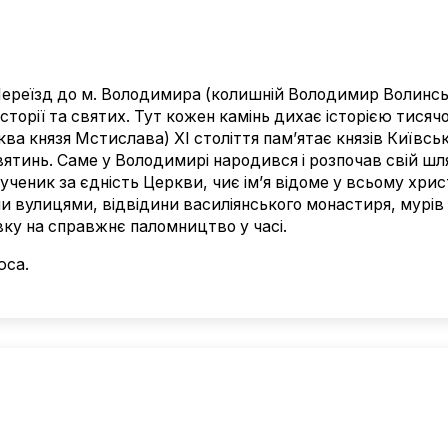
. Переїзд до м. Володимира (колишній Володимир Волин
 історії та святих. Тут кожен камінь дихає історією тисяч
ва князя Мстислава) XI століття пам’ятає князів Київсько
вятинь. Саме у Володимирі народився і розпочав свій шл
ченик за єдність Церкви, чиє ім’я відоме у всьому хрис
 вулицями, відвідини василіянського монастиря, мурів 
ку на справжнє паломництво у часі.
юса.