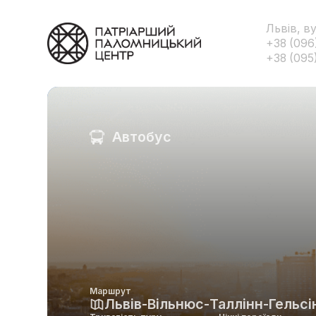
Львів, в
+38 (096
+38 (095
Автобус
Маршрут
Львів-Вільнюс-Таллінн-Гельсі