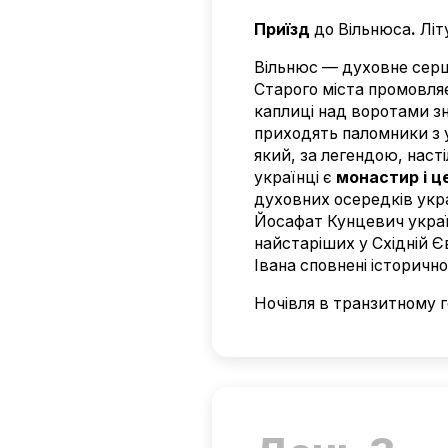
Приїзд
до Вільнюса
.
Літ
Вільнюс — духовне серце
Старого міста промовляє
каплиці над воротами з
приходять паломники з у
який, за легендою, наст
українці є
монастир і ц
духовних осередків укра
Йосафат Кунцевич украї
найстаріших у Східній Єв
Івана сповнені історично
Ночівля в транзитному г