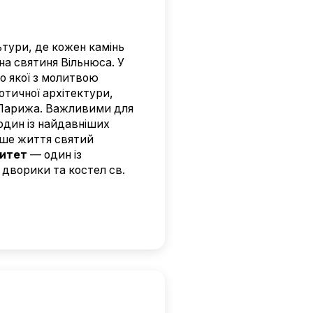
ьтури, де кожен камінь
а святиня Вільнюса. У
о якої з молитвою
тичної архітектури,
о Парижа. Важливими для
один із найдавніших
наше життя святий
ситет
— один із
і дворики та костел св.