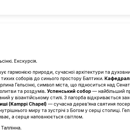
інкі. Екскурсія.
ує гармонією природи, сучасної архітектури та духовни
 тихих соборів до синього простору Балтики.
Кафедрал
рлина Гельсінкі, символ міста, що підноситься над Сенат
олитви та роздумів.
Успенський собор
— найбільший п
ваний у візантійському стилі. З пагорба відкривається з
иші (Kamppi Chapel)
— сучасна дерев’яна святиня посер
утрішнього миру та зустрічі з Богом у серці столиці. Ге
иває, а серце наповнюється світлом.
Таллінна.