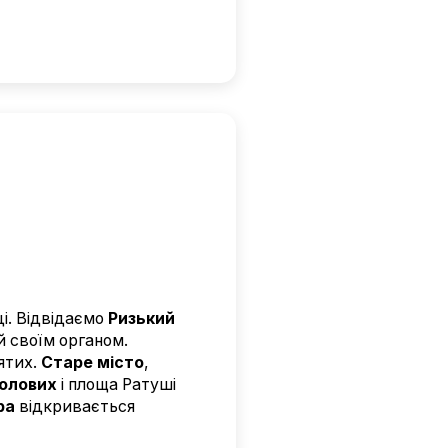
ці. Відвідаємо
Ризький
й своїм органом.
вятих.
Старе місто
,
олових
і площа Ратуші
ра
відкривається