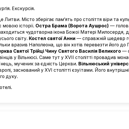
ургія. Екскурсія.
 Литви. Місто зберігає пам’ять про століття віри та кул
 мовою історії.
Остра Брама (Ворота Аушрос)
— головн
находиться чудотворна ікона Божої Матері Милосердя, д
сього світу.
Костел святої Анни
— справжній шедевр го
ільки вразив Наполеона, що він хотів перевезти його д
ерква Святої Трійці Чину Святого Василія Великого
— 
їнців у Вільнюсі. Саме тут у XVII столітті провадив мо
нець, мученик за єдність Церкви.
Вільнюський універ
ропі, заснований у XVI столітті єзуїтами. Його внутрішн
го духу.
отелі.