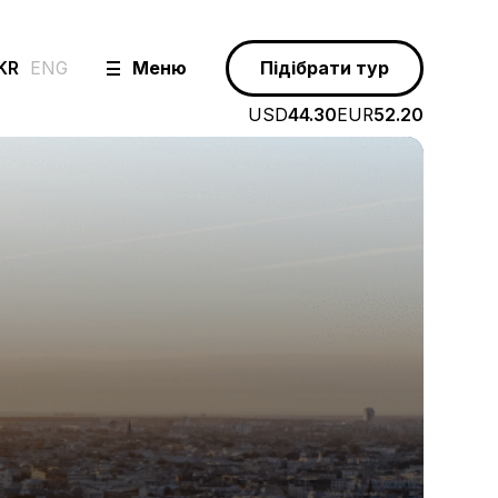
KR
ENG
Меню
Підібрати тур
USD
44.30
EUR
52.20