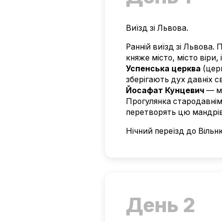
Виїзд зі Львова.
Ранній виїзд зі Львова
княже місто, місто віри,
Успенська церква
(церк
зберігають дух давніх с
Йосафат Кунцевич
— му
Прогулянка стародавніми
перетворять цю мандрів
Нічний переїзд до Вільн
День 2