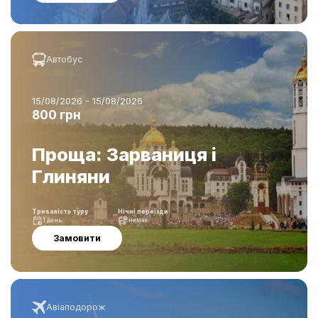
Автобус
15/08/2026 - 15/08/2026
800 грн
Проща: Зарваниця і
Глиняни
Тривалість туру
Нічні переїзди
1 день
немає
Замовити
Авіаподорож