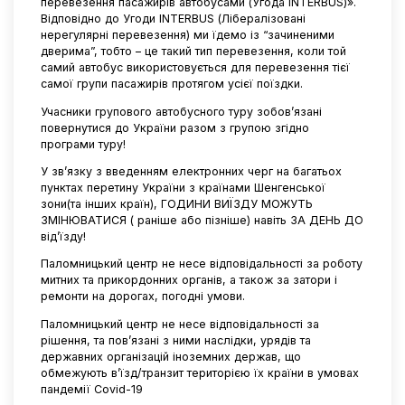
перевезення пасажирів автобусами (Угода INTERBUS)».
Відповідно до Угоди INTERBUS (Лібералізовані
нерегулярні перевезення) ми їдемо із “зачиненими
дверима”, тобто – це такий тип перевезення, коли той
самий автобус використовується для перевезення тієї
самої групи пасажирів протягом усієї поїздки.
Учасники групового автобусного туру зобов’язані
повернутися до України разом з групою згідно
програми туру!
У зв’язку з введенням електронних черг на багатьох
пунктах перетину України з країнами Шенгенської
зони(та інших країн), ГОДИНИ ВИЇЗДУ МОЖУТЬ
ЗМІНЮВАТИСЯ ( раніше або пізніше) навіть ЗА ДЕНЬ ДО
від’їзду!
Паломницький центр не несе відповідальності за роботу
митних та прикордонних органів, а також за затори і
ремонти на дорогах, погодні умови.
Паломницький центр не несе відповідальності за
рішення, та пов’язані з ними наслідки, урядів та
державних організацій іноземних держав, що
обмежують в’їзд/транзит територією їх країни в умовах
пандемії Covid-19