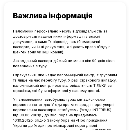
Важлива інформація
Паломники персонально несуть відповідальність за
достовірність наданої ними інформації та власні
документи, а саме їх відповідність (біометричні
паспорти, чи інші документи, які дають право в’їзду в
Шенген зону чи інші країни).
Закордонний паспорт дійсний не менш ніж 90 днів після
повернення з туру.
Страхування, яке надає паломницький центр, є груповим
та лише на час перебігу туру. У разі страхового випадку,
паломницький центр, несе відповідальність ТІЛЬКИ за
страхівки, які були оформлені у нашому центрі.
У паломницьких
автобусних турах ми здійснюємо
перевезення
згідно Угоди про міжнародні нерегулярні
перевезення пасажирів автобусами (Угода INTERBUS)
від 30.06.2001р., до якої Україна приєдналась
16.10.2012р. згідно Закону України «Про приєднання
України до Угоди про міжнародні нерегулярні