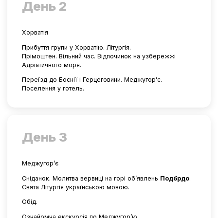
День 2
Хорватія
Прибуття групи у Хорватію. Літургія.
Прімоштен. Вільний час. Відпочинок на узбережжі
Адріатичного моря.
Переїзд до Боснії і Герцеговини. Меджугор’є.
Поселення у готель.
День 3
Меджугор’є
Сніданок. Молитва вервиці на горі об’явлень
Подбрдо
.
Свята Літургія українською мовою.
Обід.
Ознайомча екскурсія по Меджугор’ю.