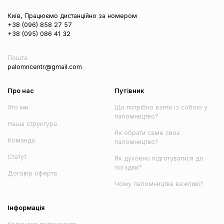
Київ, Працюємо дистанційно за номером
+38 (096) 858 27 57
+38 (095) 086 41 32
Пошта
palomncentr@gmail.com
Про нас
Путівник
Хто ми
Що потрібно взяти із собою у
паломництво?
Наша структура
Як обрати саме своє
Команда
паломництво?
Статут
Як духовно підготуватися до
поїздки?
Договір оферта
Чому паломництва важливі?
Інформація