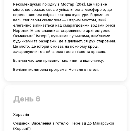
Рекомендуємо поїздку в Мостар (20€)
.
Це чарівне
місто, що вражає своєю унікальною атмосферою, де
переплітаються східна і західна культури. Відоме на
весь світ своїм символом — Старим мостом, який
елегантно вигинається над смарагдовими водами річки
Неретви. Місто славиться старовинною архітектурою
Османської імперії, вузькими вуличками, кам’яними
будинками та базарами, де відчувається дух старовини.
Це місто, де історія оживає на кожному кроці,
зачаровуючи гостей своєю гостинністю та красою.
Вільний час для приватної молитви та відпочинку.
Вечірня молитовна програма. Ночівля в готелі.
День 6
Хорватія
Сніданок. Виселення з готелю. Переїзд до Макарської
(Хорватії).