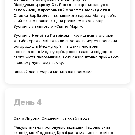
Відвідуємо
церкву Св. Якова
– покровитель усіх
паломників,
мироточивий Хрест та могилу отця
Славка Барбаріча
– колишнього пароха Меджугор’я,
який багато працював для розвитку школи Марії.
Зустріч з спільнотою «Світло Марії».
Зустріч з
Ненсі та Патріком
– колишніми атеїстами
мільйонерами, які змінили своє життя через послання
Богородиці в Меджугор’є. На даний час вони
проживають в Меджугор’є, розповідаючи свідоцтво
свого життя паломникам, яких безкоштовно приймають
в своєму чудовому замку.
Вільний час. Вечірня молитовна програма.
День 4
Свята Літургія. Сніданок(піст -хліб і вода).
Факультативно пропонуємо відвідати Національний
заповідник «Водоспад Кравіца» та мальовниче місто