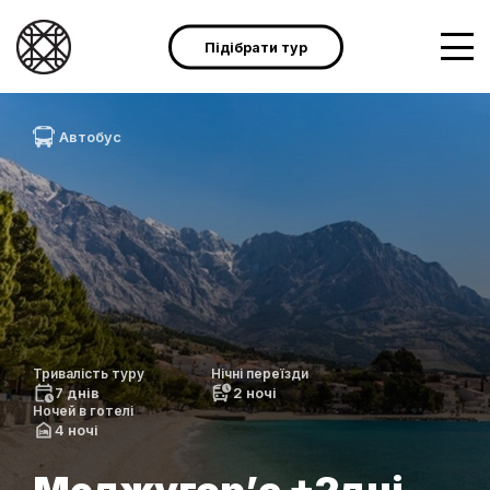
Підібрати тур
Автобус
Тривалість туру
Нічні переїзди
7 днів
2 ночі
Ночей в готелі
4 ночі