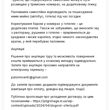
розміщені у тримісних номерах, на додатковому ліжку;
Паломники самостійно відповідають за пошкоджене
ними майно (автобус, готель) під час поїздки.
Користування баром у номерах у готелях – це
додаткова платня. Також не забуваймо, що виносити їжу
з ресторану, рушники з готелю – прирівнюється до
крадіжки і може каратись згідно чинного законодавства
країни, у якій перебуває паломник.
Ануляція
Рішення про ануляцію туру та можливість повернення
коштів приймаються у кожному випадку індивідуально.
Запити про ануляцію просимо направляти на
електронну скриньку –
palomncentr@gmail.com
До запитів просимо додавати підтверджуючі документи
(квитанція про оплату, довідка від лікаря, тощо).
Публічна пропозиція про укладення договору за цим
посиланням –
https://pilgrimage.in.ua/wp-
content/uploads/2024/04/dogovir-oferta.pdf