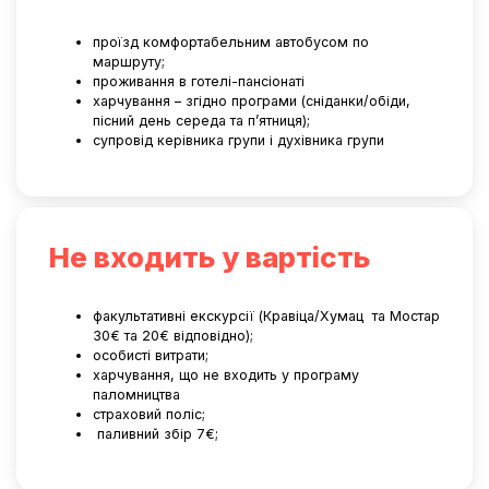
проїзд комфортабельним автобусом по
маршруту;
проживання в готелі-пансіонаті
харчування – згідно програми (сніданки/обіди,
пісний день середа та п’ятниця);
супровід керівника групи і духівника групи
Не входить у вартість
факультативні екскурсії (Кравіца/Хумац та Мостар
30€ та 20€ відповідно);
особисті витрати;
харчування, що не входить у програму
паломництва
страховий поліс;
паливний збір 7€;