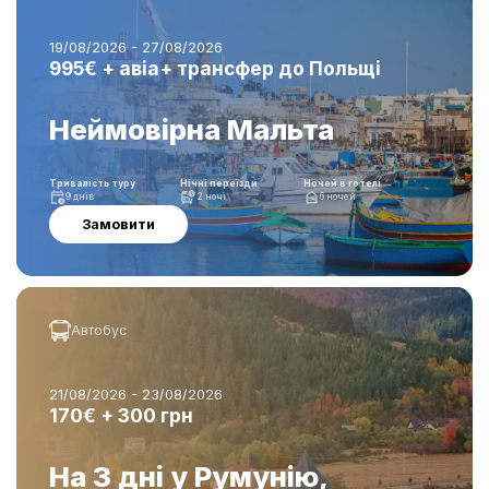
19/08/2026 - 27/08/2026
995€ + авіа+ трансфер до Польщі
Неймовірна Мальта
Тривалість туру
Нічні переїзди
Ночей в готелі
9 днів
2 ночі
6 ночей
Замовити
Автобус
21/08/2026 - 23/08/2026
170€ + 300 грн
На 3 дні у Румунію,