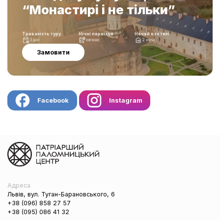
“Монастирі і не тільки”
Тривалість туру
Нічні переїзди
Ночей в готелі
3 дні
немає
2 ночі
Замовити
Facebook
Instagram
Адреса
Львів, вул. Туган-Барановського, 6
+38 (096) 858 27 57
+38 (095) 086 41 32