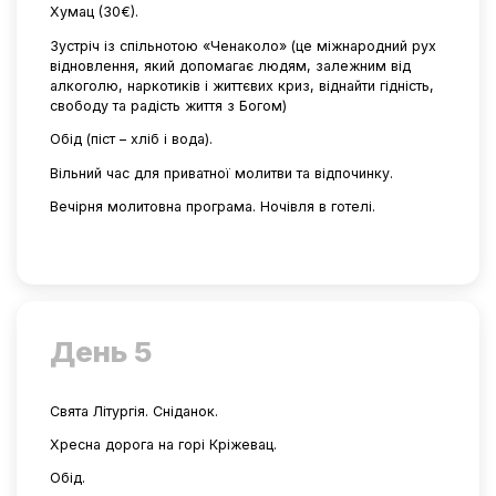
Хумац (30€).
Зустріч із спільнотою «Ченаколо» (це міжнародний рух
відновлення, який допомагає людям, залежним від
алкоголю, наркотиків і життєвих криз, віднайти гідність,
свободу та радість життя з Богом)
Обід (піст – хліб і вода).
Вільний час для приватної молитви та відпочинку.
Вечірня молитовна програма. Ночівля в готелі.
День 5
Свята Літургія. Сніданок.
Хресна дорога на горі Кріжевац.
Обід.