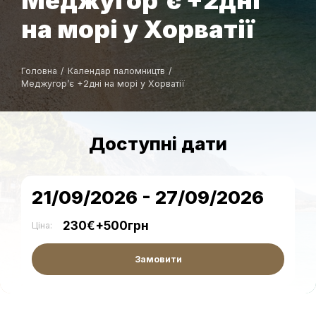
Меджугорʼє +2дні
на морі у Хорватії
Головна
/
Календар паломництв
/
Меджугорʼє +2дні на морі у Хорватії
Доступні дати
21/09/2026 - 27/09/2026
230€+500грн
Ціна:
Замовити