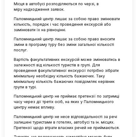
Місця в автобусі розподіляються по черзі, в
міру надходження заявок.
Паломницький центр лишає за собою право змінювати
кількість, порядок і час проведення екскурсій або
замінювати їх на рівноцінні.
Паломницький центр лишає за собою право вносити
зміни в програму туру без зміни загальної кількості
послуг.
Вартість факультативних екскурсій може змінюватись в
залежності від кількості туристів в групі. Для
проведення факультативної екскурсії потрібно зібрати
мінімальну необхідну кількість бажаючих. Таку
мінімальну кількість бажаючих повідомляє керівник
групи в турі.
Паломницький центр не приймає претензії по затримці
часу через дії третіх осіб, на яких у Паломницького
центру немає впливу.
Паломницький центр не несе відповідальності за речі
залишені туристами в готелях, автобусі та ін. місцях.
Претензії щодо втрати власних речей не приймаються.
Туристи, що подорожують самостійно можуть бути