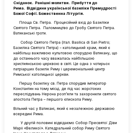
Сніданок. Ранішні молитви. Прибуття до
Рима. Відвідини української базиліки Премудрості
Божої Софії. Божественна Літургія.
Площа Св. Петра. Процесійний вхід до Базиліки
Святого Петра. Паломництво до Гробу Святого Петра.
Ватиканські гроти.
Собор Святого Петра (італ. Basilica di San Pietro;
Базиліка Святого Петра) – католицький храм, який є
найбільш важливою культовою спорудою Ватикану, що
до останнього часу вважалась найбільшою
християнською церквою в світі. Це одна з чотирьох
патріарших базилік Риму і церемоніальний центр
Римської католицької церкви.
Першу базиліку св. Петра спорудив імператор
Константин на тому місці, де під час жорстоких
переслідувань Нерона розп’яли та захоронили святого
апостола Петра – першого єпископа Риму.
Вільний час у Ватикані, який є незалежною державою
всередині Рима.
У другій половині відвідаємо Собор Пресвятої Діви
Маріі «Великої». Катедральний собор Риму Святого