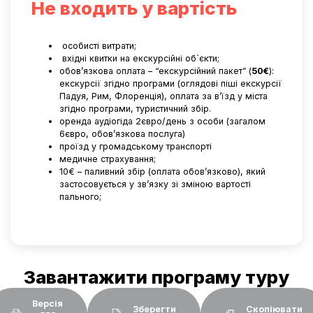
Не входить у вартість
особисті витрати;
вхідні квитки на екскурсійні об`єкти;
обов’язкова оплата – “екскурсійний пакет” (
50€
):
екскурсії згідно програми (оглядові піші екскурсії
Падуя, Рим, Флоренція), оплата за в’їзд у міста
згідно програми, туристичний збір.
оренда аудіогіда 2євро/день з особи (загалом
6євро, обов’язкова послуга)
проїзд у громадському транспорті
медичне страхування;
10€
– паливний збір
(оплата обов’язково)
, який
застосовується у зв’язку зі зміною вартості
пального;
Завантажити програму туру
Версія
Зберегти
Скопіювати