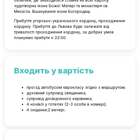
базиліки, де знаходиться славна на всю Європу
чудотворна ікона Божої Матері та монастиря св.
Михаїла. Вшанування ікони Богородиці.
Прибуття угорсько-українського кордону, проходження
кордону. Прибуття до Львова буде залежати від
тривалості проходження кордону, за добрих умов
плануємо прибути о 22:00.
Входить у вартість
проїзд автобусом єврокласу згідно з маршрутом;
духовний супровід священика;
супровід досвідченого керівника;
4 ночівлі у готелях (2-3 особи в номері);
4 сніданки;2 вечері.