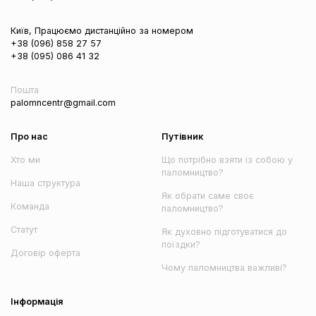
Київ, Працюємо дистанційно за номером
+38 (096) 858 27 57
+38 (095) 086 41 32
Пошта
palomncentr@gmail.com
Про нас
Путівник
Хто ми
Що потрібно взяти із собою у
паломництво?
Наша структура
Як обрати саме своє
Команда
паломництво?
Статут
Як духовно підготуватися до
поїздки?
Договір оферта
Чому паломництва важливі?
Інформація