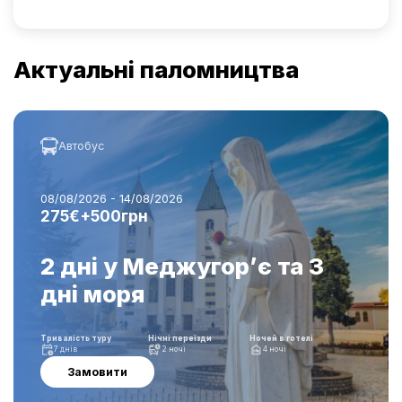
Актуальні паломництва
Автобус
08/08/2026 - 14/08/2026
275€+500грн
2 дні у Меджугор’є та 3
дні моря
Тривалість туру
Нічні переїзди
Ночей в готелі
7 днів
2 ночі
4 ночі
Замовити