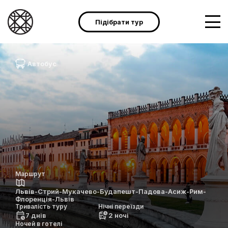
Підібрати тур
Автобус
Маршрут
Львів-Стрий-Мукачево-Будапешт-Падова-Асиж-Рим-
Флоренція-Львів
Тривалість туру
Нічні переїзди
7 днів
2 ночі
Ночей в готелі