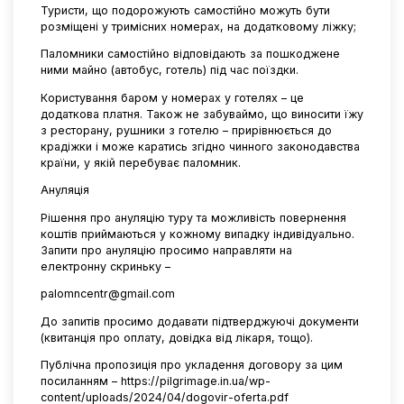
Туристи, що подорожують самостійно можуть бути
розміщені у тримісних номерах, на додатковому ліжку;
Паломники самостійно відповідають за пошкоджене
ними майно (автобус, готель) під час поїздки.
Користування баром у номерах у готелях – це
додаткова платня. Також не забуваймо, що виносити їжу
з ресторану, рушники з готелю – прирівнюється до
крадіжки і може каратись згідно чинного законодавства
країни, у якій перебуває паломник.
Ануляція
Рішення про ануляцію туру та можливість повернення
коштів приймаються у кожному випадку індивідуально.
Запити про ануляцію просимо направляти на
електронну скриньку –
palomncentr@gmail.com
До запитів просимо додавати підтверджуючі документи
(квитанція про оплату, довідка від лікаря, тощо).
Публічна пропозиція про укладення договору за цим
посиланням –
https://pilgrimage.in.ua/wp-
content/uploads/2024/04/dogovir-oferta.pdf