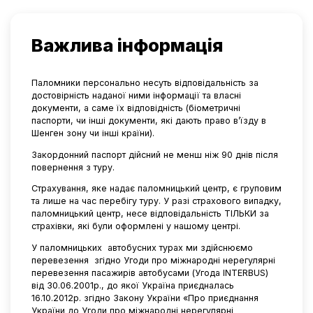
Важлива інформація
Паломники персонально несуть відповідальність за
достовірність наданої ними інформації та власні
документи, а саме їх відповідність (біометричні
паспорти, чи інші документи, які дають право в’їзду в
Шенген зону чи інші країни).
Закордонний паспорт дійсний не менш ніж 90 днів після
повернення з туру.
Страхування, яке надає паломницький центр, є груповим
та лише на час перебігу туру. У разі страхового випадку,
паломницький центр, несе відповідальність ТІЛЬКИ за
страхівки, які були оформлені у нашому центрі.
У паломницьких
автобусних турах ми здійснюємо
перевезення
згідно Угоди про міжнародні нерегулярні
перевезення пасажирів автобусами (Угода INTERBUS)
від 30.06.2001р., до якої Україна приєдналась
16.10.2012р. згідно Закону України «Про приєднання
України до Угоди про міжнародні нерегулярні