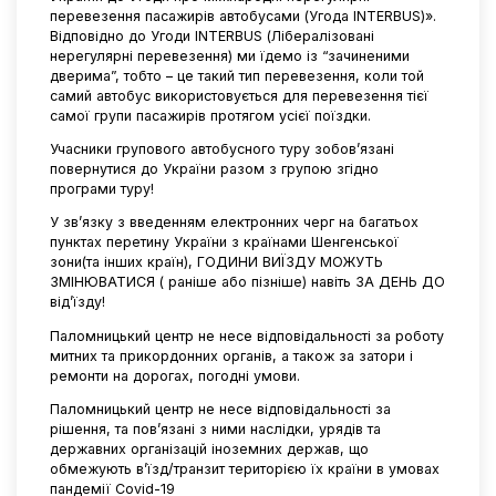
перевезення пасажирів автобусами (Угода INTERBUS)».
Відповідно до Угоди INTERBUS (Лібералізовані
нерегулярні перевезення) ми їдемо із “зачиненими
дверима”, тобто – це такий тип перевезення, коли той
самий автобус використовується для перевезення тієї
самої групи пасажирів протягом усієї поїздки.
Учасники групового автобусного туру зобов’язані
повернутися до України разом з групою згідно
програми туру!
У зв’язку з введенням електронних черг на багатьох
пунктах перетину України з країнами Шенгенської
зони(та інших країн), ГОДИНИ ВИЇЗДУ МОЖУТЬ
ЗМІНЮВАТИСЯ ( раніше або пізніше) навіть ЗА ДЕНЬ ДО
від’їзду!
Паломницький центр не несе відповідальності за роботу
митних та прикордонних органів, а також за затори і
ремонти на дорогах, погодні умови.
Паломницький центр не несе відповідальності за
рішення, та пов’язані з ними наслідки, урядів та
державних організацій іноземних держав, що
обмежують в’їзд/транзит територією їх країни в умовах
пандемії Covid-19