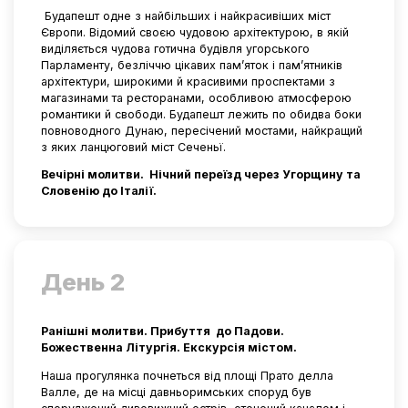
Будапешт одне з найбільших і найкрасивіших міст
Європи. Відомий своєю чудовою архітектурою, в якій
виділяється чудова готична будівля угорського
Парламенту, безліччю цікавих пам’яток і пам’ятників
архітектури, широкими й красивими проспектами з
магазинами та ресторанами, особливою атмосферою
романтики й свободи. Будапешт лежить по обидва боки
повноводного Дунаю, пересічений мостами, найкращий
з яких ланцюговий міст Сеченьї.
Вечірні молитви. Нічний переїзд через Угорщину та
Словенію до Італії.
День 2
Ранішні молитви. Прибуття до Падови.
Божественна Літургія. Екскурсія містом.
Наша прогулянка почнеться від площі Прато делла
Валле, де на місці давньоримських споруд був