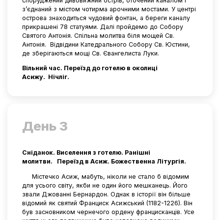
споруджений дивовижний острів, оточений каналом і
з’єднаний з містом чотирма арочними мостами. У центрі
острова знаходиться чудовий фонтан, а береги каналу
прикрашені 78 статуями. Далі пройдемо до Собору
Святого Антонія. Спільна молитва біля мощей Св.
Антонія. Відвідини Катедрального Собору Св. Юстини,
де зберігаються мощі Св. Євангелиста Луки.
Вільний час. Переїзд до готелю в околиці
Асижу. Нічліг.
День 3
Сніданок. Виселення з готелю. Ранішні
молитви. Переїзд в Асиж. Божественна Літургія.
Містечко Асиж, мабуть, ніколи не стало б відомим
для усього світу, якби не один його мешканець. Його
звали Джованні Бернардон. Однак в історії він більше
відомий як святий Франциск Асижський (1182-1226). Він
був засновником чернечого ордену францисканців. Усе