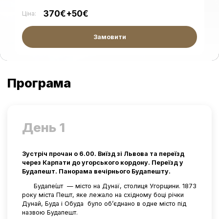
370€+50€
Ціна:
Замовити
Програма
День 1
Зустріч прочан о 6.00. Виїзд зі Львова та переїзд
через Карпати до угорського кордону. Переїзд у
Будапешт. Панорама вечірнього Будапешту.
Будапе́шт — місто на Дунаї, столиця Угорщини. 1873
року міста Пешт, яке лежало на східному боці річки
Дунай, Буда і Обуда було об’єднано в одне місто під
назвою Будапешт.