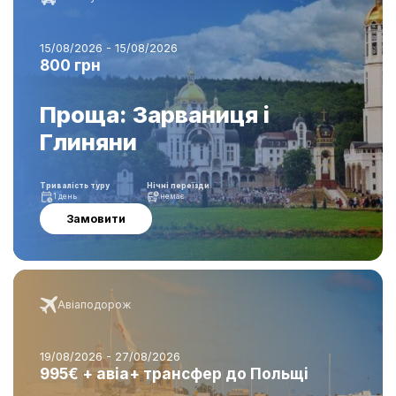
15/08/2026 - 15/08/2026
800 грн
Проща: Зарваниця і
Глиняни
Тривалість туру
Нічні переїзди
1 день
немає
Замовити
Авіаподорож
19/08/2026 - 27/08/2026
995€ + авіа+ трансфер до Польщі