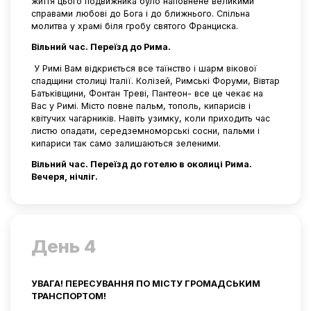
життя цього подвижника було наповнене великими
справами любові до Бога і до ближнього. Спільна
молитва у храмі біля гробу святого Франциска.
Вільний час. Переїзд до Рима.
У Римі Вам відкриється все таїнство і шарм вікової
спадщини столиці Італії. Колізей, Римські Форуми, Вівтар
Батьківщини, Фонтан Треві, Пантеон- все це чекає на
Вас у Римі. Місто повне пальм, тополь, кипарисів і
квітучих чагарників. Навіть узимку, коли приходить час
листю опадати, середземноморські сосни, пальми і
кипариси так само залишаються зеленими.
Вільний час. Переїзд до готелю в околиці Рима.
Вечеря, нічліг.
День 4
УВАГА! ПЕРЕСУВАННЯ ПО МІСТУ ГРОМАДСЬКИМ
ТРАНСПОРТОМ!