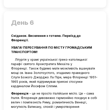
День 6
Сніданок. Виселення з готелю. Переїзд до
Флоренції.
УВАГА! ПЕРЕСУВАННЯ ПО МІСТУ ГРОМАДСЬКИМ
ТРАНСПОРТОМ!
Літургія у храмі української греко-католицької
парафії святого Архистратига Михаїла у
Флоренції. Також будемо мати можливість вшанувати
мощі св. Івана Золотоустого, згадаємо праведного
Слуги Божого Джорджо Ла Піри, мера Флоренції 1951–
1965 років, який підтримував приязні стосунки
кардиналом Йосифом Сліпим
.
Флоренція
– це не просто італійське місто. Це – сама
Італія. Флоренція дивовижно гармонійно поєднує в собі
велич і помпезність Риму, романтичність Венеції,
могутність Ватикану, спокій і умиротворення