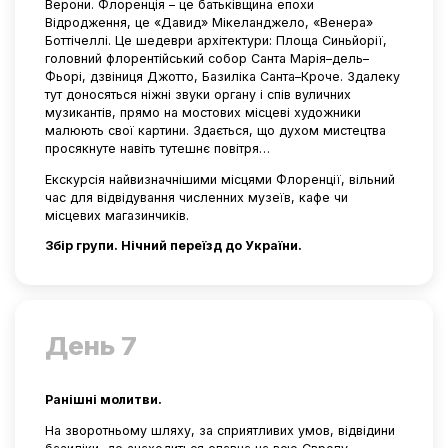
Верони. Флоренція – це батьківщина епохи
Відродження, це «Давид» Мікеланджело, «Венера»
Боттічеллі. Це шедеври архітектури: Площа Синьйорії,
головний флорентійський собор Санта Марія–дель–
Фьорі, дзвіниця Джотто, Базиліка Санта–Кроче. Здалеку
тут доносяться ніжні звуки органу і спів вуличних
музикантів, прямо на мостових місцеві художники
малюють свої картини. Здається, що духом мистецтва
просякнуте навіть тутешнє повітря…
Екскурсія найвизначнішими місцями Флоренції, вільний
час для відвідування численних музеїв, кафе чи
місцевих магазинчиків.
Збір групи. Нічний переїзд до України.
День 7
Ранішні молитви.
На зворотньому шляху, за сприятливих умов, відвідини