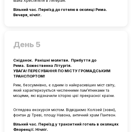
Івана Хрестителя в Лятерані.
Вільний час. Переїзд до готелю в околиці Рима.
Вечеря, нічліг.
День 5
Сніданок. Ранішні молитви. Прибуття до
Рима. Божественна Літургія.
УВАГА! ПЕРЕСУВАННЯ ПО МІСТУ ГРОМАДСЬКИМ
ТРАНСПОРТОМ!
Рим, безсумнівно, є одним із найкрасивіших міст світу,
який характеризується численними пам’ятниками та
місцями, які відзначили історію цієї прекрасної країни.
Оглядова екскурсія містом. Відвідаємо Колізей (зовні),
фонтан ді Треві, площу Навона, античний храм Пантеон.
Вільний час. Переїзд у транзитний готель в околицях
Флоренції. Нічліг.