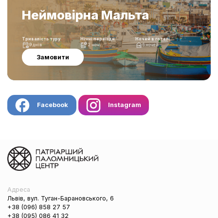
Неймовірна Мальта
Тривалість туру
Нічні переїзди
Ночей в готелі
9 днів
2 ночі
6 ночей
Замовити
Facebook
Instagram
Адреса
Львів, вул. Туган-Барановського, 6
+38 (096) 858 27 57
+38 (095) 086 41 32