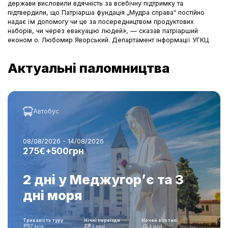
держави висловили вдячність за всебічну підтримку та
підтвердили, що Патріарша фундація „Мудра справа“ постійно
надає їм допомогу чи це за посередництвом продуктових
наборів, чи через евакуацію людей», — сказав патріарший
економ о. Любомир Яворський.
Департамент інформації УГКЦ
Актуальні паломництва
Автобус
08/08/2026 - 14/08/2026
275€+500грн
2 дні у Меджугор’є та 3
дні моря
Тривалість туру
Нічні переїзди
Ночей в готелі
7 днів
2 ночі
4 ночі