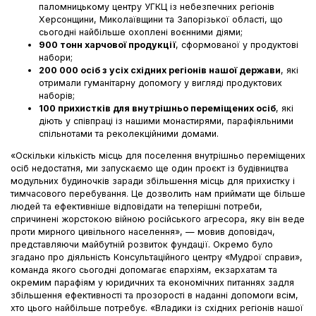
паломницькому центру УГКЦ із небезпечних регіонів
Херсонщини, Миколаївщини та Запорізької області, що
сьогодні найбільше охоплені воєнними діями;
900 тонн харчової продукції
, сформованої у продуктові
набори;
200 000 осіб з усіх східних регіонів нашої держави
, які
отримали гуманітарну допомогу у вигляді продуктових
наборів;
100 прихистків для внутрішньо переміщених осіб
, які
діють у співпраці із нашими монастирями, парафіяльними
спільнотами та реколекційними домами.
«Оскільки кількість місць для поселення внутрішньо переміщених
осіб недостатня, ми запускаємо ще один проєкт із будівництва
модульних будиночків заради збільшення місць для прихистку і
тимчасового перебування. Це дозволить нам приймати ще більше
людей та ефективніше відповідати на теперішні потреби,
спричинені жорстокою війною російського агресора, яку він веде
проти мирного цивільного населення», — мовив доповідач,
представляючи майбутній розвиток фундації. Окремо було
згадано про діяльність Консультаційного центру «Мудрої справи»,
команда якого сьогодні допомагає єпархіям, екзархатам та
окремим парафіям у юридичних та економічних питаннях задля
збільшення ефективності та прозорості в наданні допомоги всім,
хто цього найбільше потребує. «Владики із східних регіонів нашої