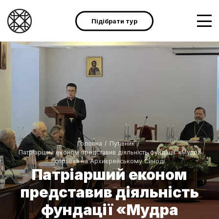
Підібрати тур
Головна
/
Путівник
/
Патріарший економ представив діяльність фундації «Мудра
справа» на Архиєрейському Синоді
Патріарший економ
представив діяльність
фундації «Мудра