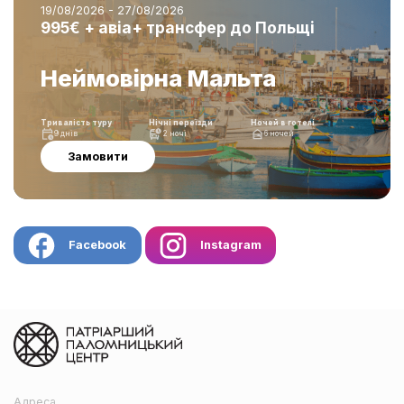
19/08/2026 - 27/08/2026
995€ + авіа+ трансфер до Польщі
Неймовірна Мальта
Тривалість туру
Нічні переїзди
Ночей в готелі
9 днів
2 ночі
6 ночей
Замовити
Facebook
Instagram
Адреса