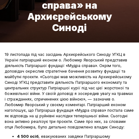
справа» на
Архиєрейському
Синоді
19 листопада під час засідань Архиєрейського Синоду УГКЦ в
Україні патріарший економ о. Любомир Яворський представив
діяльність Патріаршої фундації «Мудра справа». Окрім того,
доповідач окреслив стратегічне бачення розвитку фундації та
майбутні проєкти. «Сьогодні мав можливість на Архиєрейському
Синоді УГКЦ представити діяльність Патріаршого економату та
центральних структур Патріаршої курії під час цієї жорстокої та
божевільної війни. У своїй доповіді я зосередив увагу на травмах
і стражданнях, спричинених цією війною», — зазначив о.
Любомир Яворський у своєму коментарі. Патріарший економ
наголошує, що Патріарша фундація «Мудра справа» постала саме
як відповідь на ці руйнівні наслідки теперішньої війни. Сьогодні
вона активно реалізує три проєкти. Саме про них, за словами
отця Любомира, було детально повідомлено владик Синоду:
4 500 осіб
, евакуюваних завдяки Патріаршому