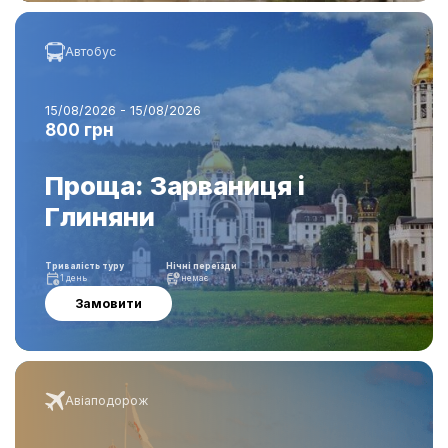
Автобус
15/08/2026 - 15/08/2026
800 грн
Проща: Зарваниця і
Глиняни
Тривалість туру
Нічні переїзди
1 день
немає
Замовити
Авіаподорож