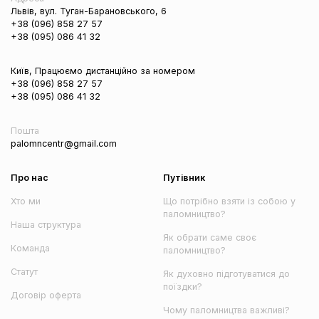
Львів, вул. Туган-Барановського, 6
+38 (096) 858 27 57
+38 (095) 086 41 32
Київ, Працюємо дистанційно за номером
+38 (096) 858 27 57
+38 (095) 086 41 32
Пошта
palomncentr@gmail.com
Про нас
Путівник
Хто ми
Що потрібно взяти із собою у
паломництво?
Наша структура
Як обрати саме своє
Команда
паломництво?
Статут
Як духовно підготуватися до
поїздки?
Договір оферта
Чому паломництва важливі?