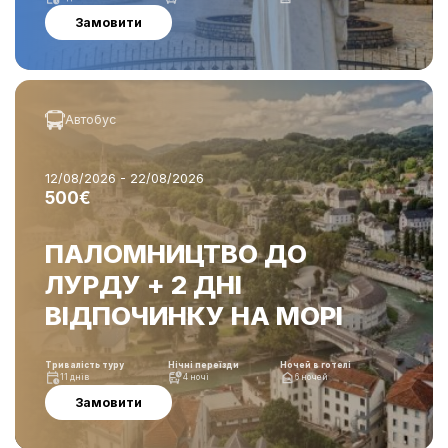
Замовити
Автобус
12/08/2026 - 22/08/2026
500€
ПАЛОМНИЦТВО ДО
ЛУРДУ + 2 ДНІ
ВІДПОЧИНКУ НА МОРІ
Тривалість туру
Нічні переїзди
Ночей в готелі
11 днів
4 ночі
6 ночей
Замовити