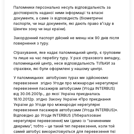
Паломники персонально несуть відповідальність за
достовірність наданої ними інформації та власні
документи, а саме їх відповідність (біометричні
паспорти, чи інші документи, які дають право в’їзду в
Шенген зону чи інші країни).
Закордонний паспорт дійсний не менш ніж 90 днів після
повернення з туру.
Страхування, яке надає паломницький центр, є груповим
та лише на час перебігу туру. У разі страхового випадку,
паломницький центр, несе відповідальність ТІЛЬКИ за
страхівки, які були оформлені у нашому центрі.
У паломницьких
автобусних турах ми здійснюємо
перевезення
згідно Угоди про міжнародні нерегулярні
перевезення пасажирів автобусами (Угода INTERBUS)
від 30.06.2001р., до якої Україна приєдналась
16.10.2012р. згідно Закону України «Про приєднання
України до Угоди про міжнародні нерегулярні
перевезення пасажирів автобусами (Угода INTERBUS)».
Відповідно до Угоди INTERBUS (Лібералізовані
нерегулярні перевезення) ми їдемо із “зачиненими
дверима”, тобто – це такий тип перевезення, коли той
самий автобус використовується для перевезення тієї