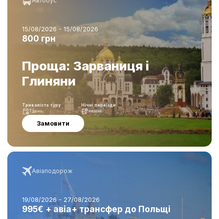
Автобус
15/08/2026 - 15/08/2026
800 грн
Проща: Зарваниця і
Глиняни
Тривалість туру
Нічні переїзди
1 день
немає
Замовити
Авіаподорож
19/08/2026 - 27/08/2026
995€ + авіа+ трансфер до Польщі