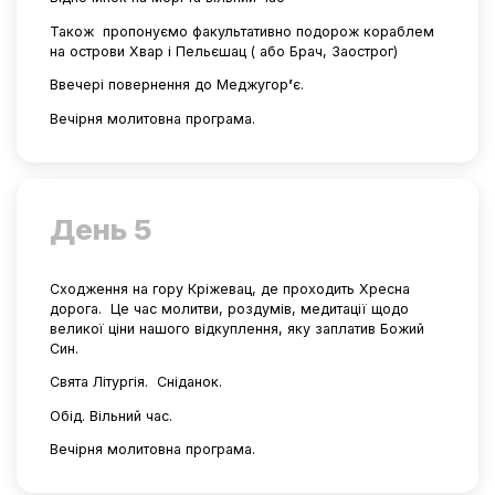
Також
пропонуємо факультативно подорож кораблем
на острови Хвар і Пельєшац ( або Брач, Заострог)
Ввечері повернення до Меджугор
’
є.
Вечірня молитовна програма.
День 5
Сходження на гору Кріжевац, де проходить Хресна
дорога.
Це час молитви, роздумів, медитації щодо
великої ціни нашого відкуплення, яку заплатив Божий
Син.
Свята Літургія.
Сніданок.
Обід. Вільний час.
Вечірня молитовна програма.