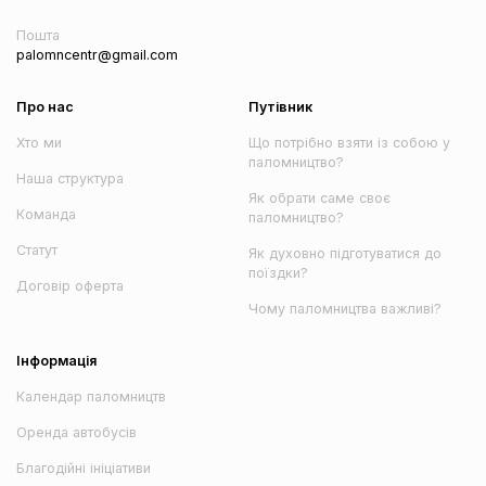
Пошта
palomncentr@gmail.com
Про нас
Путівник
Хто ми
Що потрібно взяти із собою у
паломництво?
Наша структура
Як обрати саме своє
Команда
паломництво?
Статут
Як духовно підготуватися до
поїздки?
Договір оферта
Чому паломництва важливі?
Інформація
Календар паломництв
Оренда автобусів
Благодійні ініціативи