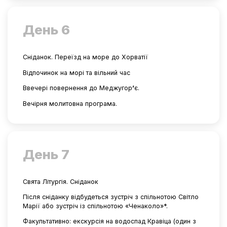
День 6
Сніданок. Переїзд на море до Хорватії
Відпочинок на морі та вільний час
Ввечері повернення до Меджугор
’
є.
Вечірня молитовна програма.
День 7
Свята Літургія. Сніданок
Після сніданку відбудеться зустріч з спільнотою Світло
Марії або зустріч із спільнотою «Ченаколо»*.
Факультативно: екскурсія на водоспад Кравіца (один з