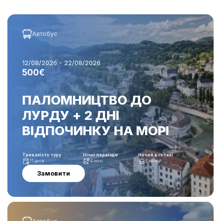
Автобус
12/08/2026 - 22/08/2026
500€
ПАЛОМНИЦТВО ДО
ЛУРДУ + 2 ДНІ
ВІДПОЧИНКУ НА МОРІ
Тривалість туру
Нічні переїзди
Ночей в готелі
11 днів
4 ночі
6 ночей
Замовити