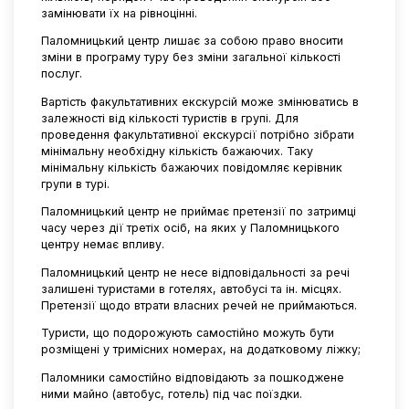
замінювати їх на рівноцінні.
Паломницький центр лишає за собою право вносити
зміни в програму туру без зміни загальної кількості
послуг.
Вартість факультативних екскурсій може змінюватись в
залежності від кількості туристів в групі. Для
проведення факультативної екскурсії потрібно зібрати
мінімальну необхідну кількість бажаючих. Таку
мінімальну кількість бажаючих повідомляє керівник
групи в турі.
Паломницький центр не приймає претензії по затримці
часу через дії третіх осіб, на яких у Паломницького
центру немає впливу.
Паломницький центр не несе відповідальності за речі
залишені туристами в готелях, автобусі та ін. місцях.
Претензії щодо втрати власних речей не приймаються.
Туристи, що подорожують самостійно можуть бути
розміщені у тримісних номерах, на додатковому ліжку;
Паломники самостійно відповідають за пошкоджене
ними майно (автобус, готель) під час поїздки.