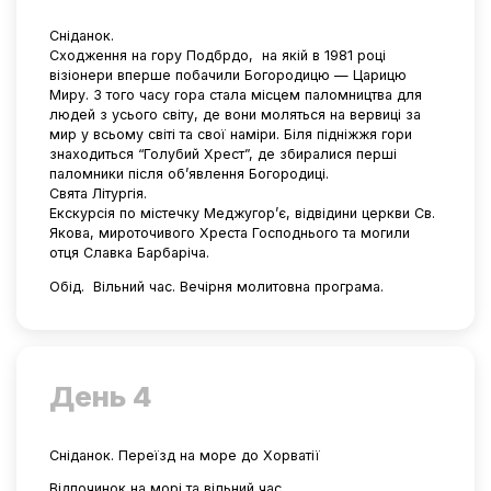
Сніданок.
Сходження на гору Подбрдо,
на якій в 1981 році
візіонери вперше побачили Богородицю — Царицю
Миру. З того часу гора стала місцем паломництва для
людей з усього світу, де вони моляться на вервиці за
мир у всьому світі та свої наміри. Біля підніжжя гори
знаходиться “Голубий Хрест”, де збиралися перші
паломники після об’явлення Богородиці.
Свята Літургія.
Екскурсія по містечку Меджугор’є, відвідини церкви Св.
Якова, мироточивого Хреста Господнього та могили
отця Славка Барбаріча.
Обід.
Вільний час. Вечірня молитовна програма.
День 4
Сніданок. Переїзд на море до Хорватії
Відпочинок на морі та вільний час