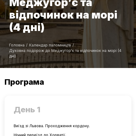
Меджугор’є та
відпочинок на морі
(4 дні)
Головна
/
Календар паломництв
/
Духовна подорож до Меджугор’є та відпочинок на морі (4
дні)
Програма
День 1
Виїзд зі Львова. Проходження кордону.
Нічний переїзд до Хорватії.