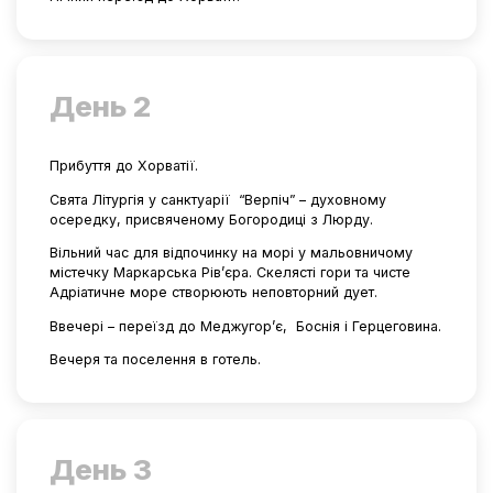
День 2
Прибуття до Хорватії.
Свята Літургія у санктуарії
“Верпіч” – духовному
осередку, присвяченому Богородиці з Люрду.
Вільний час для відпочинку на морі у мальовничому
містечку Маркарська Рів’єра. Скелясті гори та чисте
Адріатичне море створюють неповторний дует.
Ввечері – переїзд до Меджугор’є,
Боснія і Герцеговина.
Вечеря та поселення в готель.
День 3