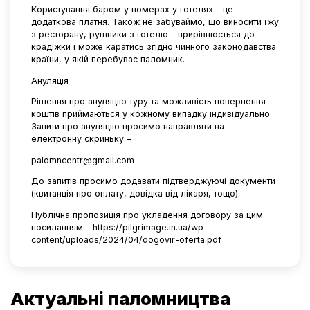
Користування баром у номерах у готелях – це
додаткова платня. Також не забуваймо, що виносити їжу
з ресторану, рушники з готелю – прирівнюється до
крадіжки і може каратись згідно чинного законодавства
країни, у якій перебуває паломник.
Ануляція
Рішення про ануляцію туру та можливість повернення
коштів приймаються у кожному випадку індивідуально.
Запити про ануляцію просимо направляти на
електронну скриньку –
palomncentr@gmail.com
До запитів просимо додавати підтверджуючі документи
(квитанція про оплату, довідка від лікаря, тощо).
Публічна пропозиція про укладення договору за цим
посиланням –
https://pilgrimage.in.ua/wp-
content/uploads/2024/04/dogovir-oferta.pdf
Актуальні паломництва