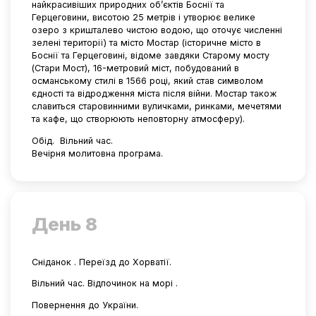
найкрасивіших природних об’єктів Боснії та
Герцеговини, висотою 25 метрів і утворює велике
озеро з кришталево чистою водою, що оточує численні
зелені території) та місто Мостар (історичне місто в
Боснії та Герцеговині, відоме завдяки Старому мосту
(Стари Мост), 16-метровий міст, побудований в
османському стилі в 1566 році, який став символом
єдності та відродження міста після війни. Мостар також
славиться старовинними вуличками, ринками, мечетями
та кафе, що створюють неповторну атмосферу).
Обід. Вільний час.
Вечірня молитовна програма.
День 8
Сніданок . Переїзд до Хорватії.
Вільний час. Відпочинок на морі .
Повернення до України.