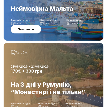
Неймовірна Мальта
Тривалість туру
Нічні переїзди
Ночей в готелі
9 днів
2 ночі
6 ночей
Замовити
Автобус
21/08/2026 - 23/08/2026
170€ + 300 грн
На 3 дні у Румунію,
“Монастирі і не тільки”
Тривалість туру
Нічні переїзди
Ночей в готелі
3 дні
немає
2 ночі