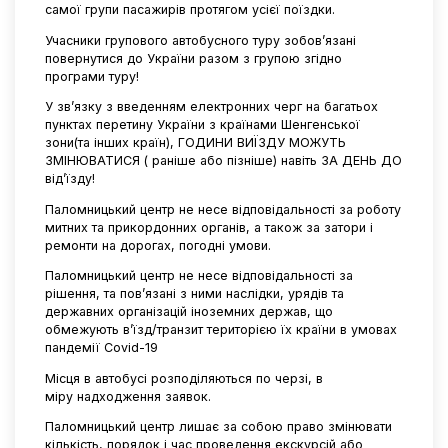
самої групи пасажирів протягом усієї поїздки.
Учасники групового автобусного туру зобов’язані
повернутися до України разом з групою згідно
програми туру!
У зв’язку з введенням електронних черг на багатьох
пунктах перетину України з країнами Шенгенської
зони(та інших країн), ГОДИНИ ВИЇЗДУ МОЖУТЬ
ЗМІНЮВАТИСЯ ( раніше або пізніше) навіть ЗА ДЕНЬ ДО
від’їзду!
Паломницький центр не несе відповідальності за роботу
митних та прикордонних органів, а також за затори і
ремонти на дорогах, погодні умови.
Паломницький центр не несе відповідальності за
рішення, та пов’язані з ними наслідки, урядів та
державних організацій іноземних держав, що
обмежують в’їзд/транзит територією їх країни в умовах
пандемії Covid-19
Місця в автобусі розподіляються по черзі, в
міру надходження заявок.
Паломницький центр лишає за собою право змінювати
кількість, порядок і час проведення екскурсій або