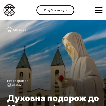
Підібрати тур
Автобус
Нічні переїзди
немає
Духовна подорож до