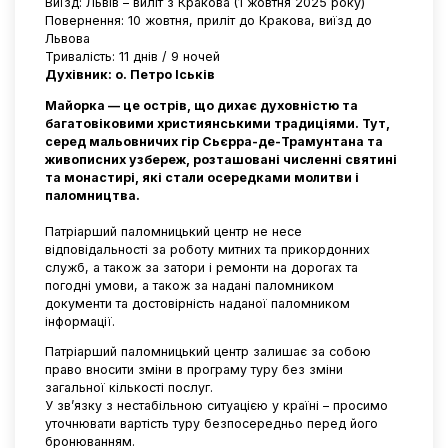
Виїзд: Львів – виліт з Кракова (1 жовтня 2025 року)
Повернення: 10 жовтня, приліт до Кракова, виїзд до
Львова
Тривалість: 11 днів / 9 ночей
Духівник: о. Петро Іськів
Майорка — це острів, що дихає духовністю та
багатовіковими християнськими традиціями. Тут,
серед мальовничих гір Сьєрра-де-Трамунтана та
живописних узбереж, розташовані численні святині
та монастирі, які стали осередками молитви і
паломництва.
Патріарший паломницький центр не несе
відповідальності за роботу митних та прикордонних
служб, а також за затори і ремонти на дорогах та
погодні умови, а також за надані паломником
документи та достовірність наданої паломником
інформації.
Патріарший паломницький центр залишає за собою
право вносити зміни в програму туру без зміни
загальної кількості послуг.
У зв’язку з нестабільною ситуацією у країні – просимо
уточнювати вартість туру безпосередньо перед його
бронюванням.