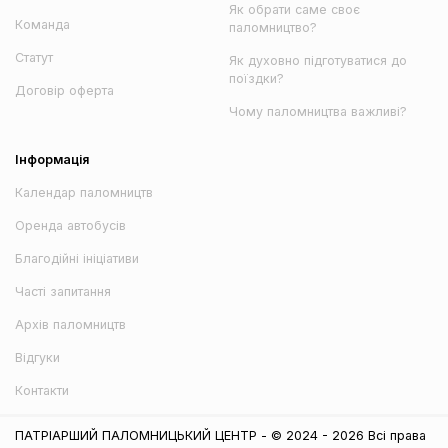
Як обрати саме своє
Команда
паломництво?
Статут
Як духовно підготуватися до
поїздки?
Договір оферта
Чому паломництва важливі?
Інформація
Календар паломництв
Оренда автобусів
Благодійні ініціативи
Часті запитання
Архів паломництв
Відгуки
Контакти
ПАТРІАРШИЙ ПАЛОМНИЦЬКИЙ ЦЕНТР - © 2024 - 2026 Всі права