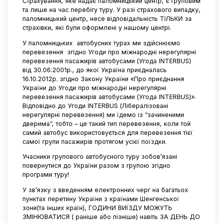
Страхування, яке надає паломницький центр, є груповим
та лише на час перебігу туру. У разі страхового випадку,
паломницький центр, несе відповідальність ТІЛЬКИ за
страхівки, які були оформлені у нашому центрі.
У паломницьких
автобусних турах ми здійснюємо
перевезення
згідно Угоди про міжнародні нерегулярні
перевезення пасажирів автобусами (Угода INTERBUS)
від 30.06.2001р., до якої Україна приєдналась
16.10.2012р. згідно Закону України «Про приєднання
України до Угоди про міжнародні нерегулярні
перевезення пасажирів автобусами (Угода INTERBUS)».
Відповідно до Угоди INTERBUS (Лібералізовані
нерегулярні перевезення) ми їдемо із “зачиненими
дверима”, тобто – це такий тип перевезення, коли той
самий автобус використовується для перевезення тієї
самої групи пасажирів протягом усієї поїздки.
Учасники групового автобусного туру зобов’язані
повернутися до України разом з групою згідно
програми туру!
У зв’язку з введенням електронних черг на багатьох
пунктах перетину України з країнами Шенгенської
зони(та інших країн), ГОДИНИ ВИЇЗДУ МОЖУТЬ
ЗМІНЮВАТИСЯ ( раніше або пізніше) навіть ЗА ДЕНЬ ДО