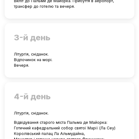
Виліт до Пальми де Майорка. Прибуття в аеропорт,
трансфер до готелю та вечеря.
3-й день
Літургія, сніданок.
Відпочинок на морі.
Вечеря.
4-й день
Літургія, сніданок.
Відвідування старого міста Пальма де Майорка:
Готичний кафедральний собор святої Марії (Ла Сеу)
Королівський палац Ла Альмудайна,