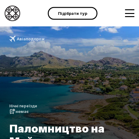
Підібрати тур
Авіаподорож
Нічні переїзди
немає
Паломництво на