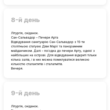
8-й день
Літургія, сніданок.
Сан-Сальвадор – Печери Арта
Відвідування санктуарію Сан-Сальвадор з 15-ти
столітньою статуєю Діви Марії та панорамним
майданчиком. Далі – поїздка до печери Арту, однієї з
найбільших на острові. Для відвідування відкриті тільки
кілька залів, і в них можна помилуватися великою
кількістю сталактитів і сталагмітів.
Вечеря.
9-й день
Літургія, сніданок.