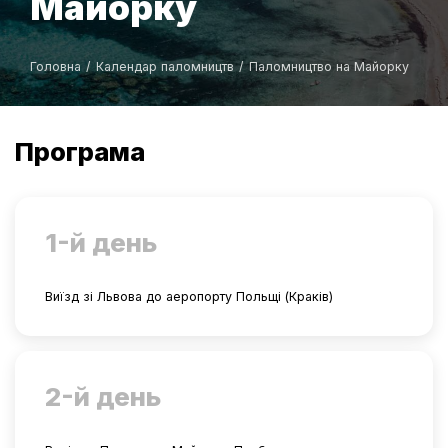
Майорку
Головна
/
Календар паломництв
/
Паломництво на Майорку
Програма
1-й день
Виїзд зі Львова до аеропорту Польщі (Краків)
2-й день