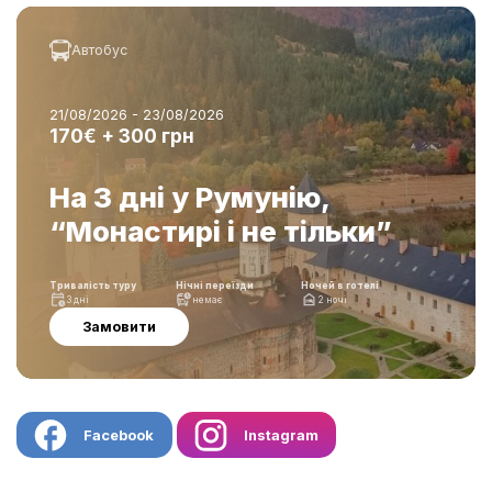
Автобус
21/08/2026 - 23/08/2026
170€ + 300 грн
На 3 дні у Румунію,
“Монастирі і не тільки”
Тривалість туру
Нічні переїзди
Ночей в готелі
3 дні
немає
2 ночі
Замовити
Facebook
Instagram