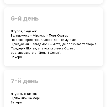
6-й день
Літургія, сніданок.
Вальдемоса – Мірамар – Порт Сольєр
Поїздка через гори Сьєрра-де-Трамунтана.
Відвідування Вальдемоси – міста, де проживав та творив
Фредерік Шопен, а також містечка Сольєр,
розташованого в “Долині Сонця”.
Вечеря.
7-й день
Літургія, сніданок.
Відпочинок на морі.
Вечеря.