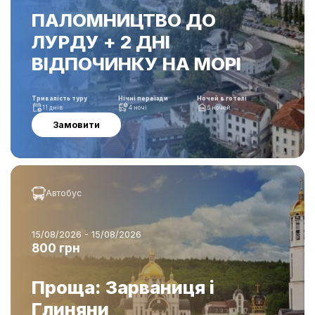
ПАЛОМНИЦТВО ДО
ЛУРДУ + 2 ДНІ
ВІДПОЧИНКУ НА МОРІ
Тривалість туру
Нічні переїзди
Ночей в готелі
11 днів
4 ночі
6 ночей
Замовити
Автобус
15/08/2026 - 15/08/2026
800 грн
Проща: Зарваниця і
Глиняни