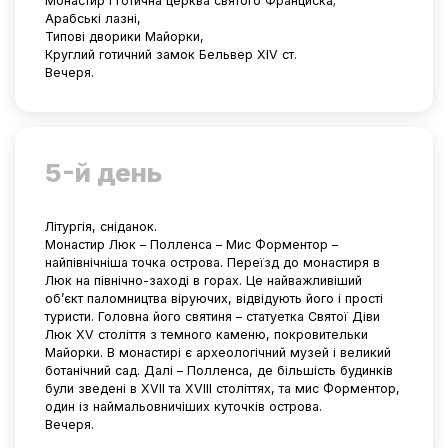
Монастир і готична церква святого Франциска;
Арабські лазні,
Типові дворики Майорки,
Круглий готичний замок Бельвер XIV ст.
Вечеря.
5-й день
Літургія, сніданок.
Монастир Люк – Полленса – Мис Форментор –
найпівнічніша точка острова. Переїзд до монастиря в
Люк на північно-заході в горах. Це найважливіший
об’єкт паломництва віруючих, відвідують його і прості
туристи. Головна його святиня – статуетка Святої Діви
Люк XV століття з темного каменю, покровительки
Майорки. В монастирі є археологічний музей і великий
ботанічний сад. Далі – Полленса, де більшість будинків
були зведені в XVII та XVIII століттях, та мис Форментор,
один із наймальовничіших куточків острова.
Вечеря.