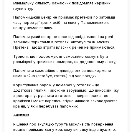
мінімальну кількість бажаючих повідомляє керівник
групи в турі.
Паломницький центр не приймає претензії по затримці
часу через дії третіх осіб, на яких у Паломницького
центру немає впливу.
Паломницький центр не несе відповідальності за речі
залишені туристами в готелях, автобусі та ін. місцях.
Претензії щодо втрати власних речей не приймаються.
Туристи, що подорожують самостійно можуть бути
розміщені у тримісних номерах, на додатковому ліжку;
Паломники самостійно відповідають за пошкоджене
ними майно (автобус, готель) під час поїздки.
Користування баром у номерах у готелях – це
додаткова платня. Також не забуваймо, що виносити їжу
з ресторану, рушники з готелю – прирівнюється до
крадіжки і може каратись згідно чинного законодавства
країни, у якій перебуває паломник.
Ануляція
Рішення про ануляцію туру та можливість повернення
коштів приймаються у кожному випадку індивідуально.