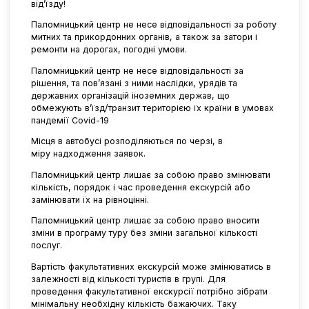
від’їзду!
Паломницький центр не несе відповідальності за роботу
митних та прикордонних органів, а також за затори і
ремонти на дорогах, погодні умови.
Паломницький центр не несе відповідальності за
рішення, та пов’язані з ними наслідки, урядів та
державних організацій іноземних держав, що
обмежують в’їзд/транзит територією їх країни в умовах
пандемії Covid-19
Місця в автобусі розподіляються по черзі, в
міру надходження заявок.
Паломницький центр лишає за собою право змінювати
кількість, порядок і час проведення екскурсій або
замінювати їх на рівноцінні.
Паломницький центр лишає за собою право вносити
зміни в програму туру без зміни загальної кількості
послуг.
Вартість факультативних екскурсій може змінюватись в
залежності від кількості туристів в групі. Для
проведення факультативної екскурсії потрібно зібрати
мінімальну необхідну кількість бажаючих. Таку