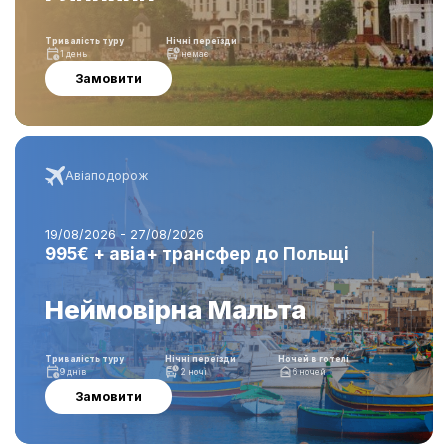
Тривалість туру
Нічні переїзди
1 день
немає
Замовити
Авіаподорож
19/08/2026 - 27/08/2026
995€ + авіа+ трансфер до Польщі
Неймовірна Мальта
Тривалість туру
Нічні переїзди
Ночей в готелі
9 днів
2 ночі
6 ночей
Замовити