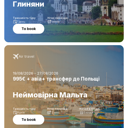
Глиняни
Тривалість туру
Нічні переїзди
1 день
немає
To book
Air travel
19/08/2026 - 27/08/2026
995€ + авіа+ трансфер до Польщі
Неймовірна Мальта
Тривалість туру
Нічні переїзди
Ночей в готелі
9 днів
2 ночі
6 ночей
To book