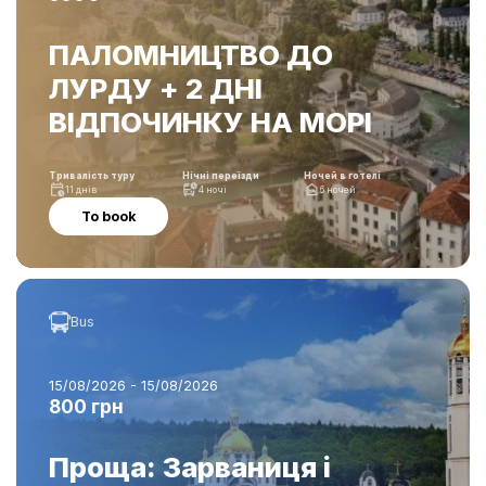
ПАЛОМНИЦТВО ДО
ЛУРДУ + 2 ДНІ
ВІДПОЧИНКУ НА МОРІ
Тривалість туру
Нічні переїзди
Ночей в готелі
11 днів
4 ночі
6 ночей
To book
Bus
15/08/2026 - 15/08/2026
800 грн
Проща: Зарваниця і