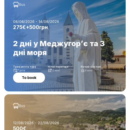
Bus
08/08/2026 - 14/08/2026
275€+500грн
2 дні у Меджугор’є та 3
дні моря
Тривалість туру
Нічні переїзди
Ночей в готелі
7 днів
2 ночі
4 ночі
To book
Bus
12/08/2026 - 22/08/2026
500€